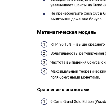
увеличивает шансы на Grand Ja
Не пренебрегайте Cash Out в 
выигрыши даже вне бонуса.
Математическая модель
RTP: 96,15% — выше среднего 
Волатильность: регулируемая (
Частота выпадения бонуса: ок
Максимальный теоретический 
поля бонусными монетами.
Сравнение с аналогами
9 Coins Grand Gold Edition (Wa