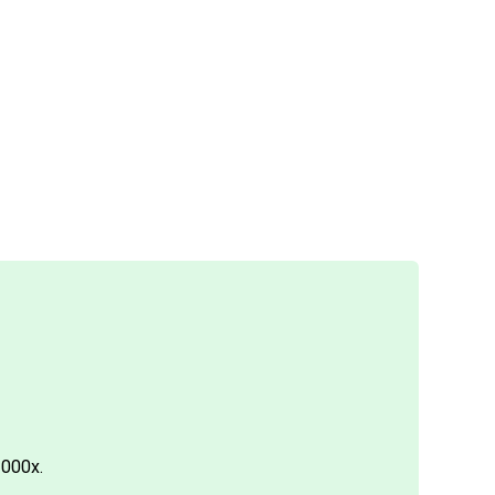
000x.