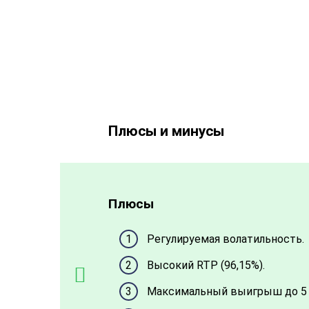
Плюсы и минусы
Плюсы
Регулируемая волатильность.
Высокий RTP (96,15%).
Максимальный выигрыш до 5 