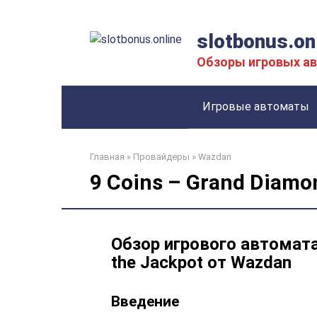
Сайт носит исключительно информационный характер, не 
Перейти
slotbonus.on
к
контенту
Обзоры игровых а
Игровые автоматы
Главная
»
Провайдеры
»
Wazdan
9 Coins – Grand Diamo
Обзор игрового автомата
the Jackpot от Wazdan
Введение