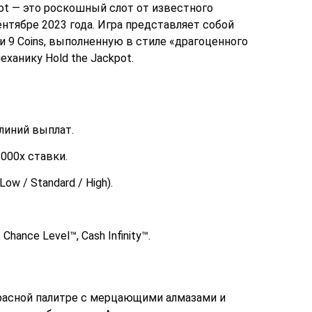
kpot — это роскошный слот от известного
нтябре 2023 года. Игра представляет собой
 9 Coins, выполненную в стиле «драгоценного
ханику Hold the Jackpot.
линий выплат.
000x ставки.
w / Standard / High).
hance Level™, Cash Infinity™.
расной палитре с мерцающими алмазами и