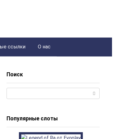
и воспользуйтесь электронной почтой: slotbonus@mail.ru
ые ссылки
О нас
Поиск
Поиск:
Популярные слоты