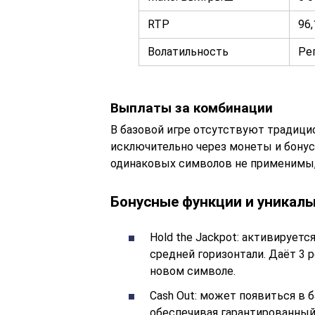
RTP
96
Волатильность
Ре
Выплаты за комбинации
В базовой игре отсутствуют тради
исключительно через монеты и бонус
одинаковых символов не применимы, т
Бонусные функции и уникал
Hold the Jackpot: активируетс
средней горизонтали. Даёт 3 
новом символе.
Cash Out: может появиться в б
обеспечивая гарантированны