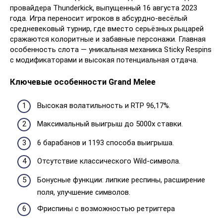
провайдера Thunderkick, выпущенный 16 августа 2023
года. Игра переносит игроков в абсурдно-весёлый
средневековый турнир, где вместо серьёзных рыцарей
сражаются колоритные и забавные персонажи. Главная
особенность слота — уникальная механика Sticky Respins
с модификаторами и высокая потенциальная отдача.
Ключевые особенности Grand Melee
Высокая волатильность и RTP 96,17%.
Максимальный выигрыш до 5000x ставки.
6 барабанов и 1193 способа выигрыша.
Отсутствие классического Wild-символа.
Бонусные функции: липкие респины, расширение
поля, улучшение символов.
Фриспины с возможностью ретриггера