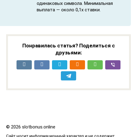
одинаковых символа. Минимальная
выплата — около 0,1x ставки.
Понравилась статья? Поделиться с
друзьями:
© 2026 slotbonus.online
Сайт носит информационный характер и не содержит