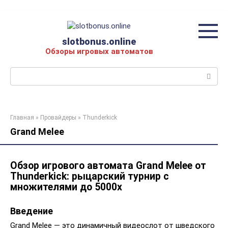
Сайт носит исключительно информационный характер, не содержит
Перейти
ссылок на онлайн-казино и не организует игры на деньги. Для связи
к
воспользуйтесь электронной почтой: slotbonus@mail.ru
контенту
slotbonus.online
Обзоры игровых автоматов
Поиск:
Главная
»
Провайдеры
»
Thunderkick
Grand Melee
Обзор игрового автомата Grand Melee от
Thunderkick: рыцарский турнир с
множителями до 5000x
Введение
Grand Melee — это динамичный видеослот от шведского