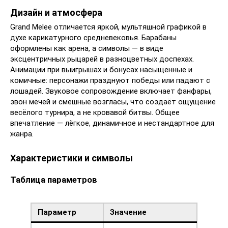
Дизайн и атмосфера
Grand Melee отличается яркой, мультяшной графикой в
духе карикатурного средневековья. Барабаны
оформлены как арена, а символы — в виде
эксцентричных рыцарей в разноцветных доспехах.
Анимации при выигрышах и бонусах насыщенные и
комичные: персонажи празднуют победы или падают с
лошадей. Звуковое сопровождение включает фанфары,
звон мечей и смешные возгласы, что создаёт ощущение
весёлого турнира, а не кровавой битвы. Общее
впечатление — лёгкое, динамичное и нестандартное для
жанра.
Характеристики и символы
Таблица параметров
Параметр
Значение