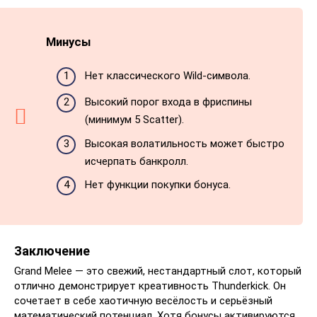
Минусы
Нет классического Wild-символа.
Высокий порог входа в фриспины
(минимум 5 Scatter).
Высокая волатильность может быстро
исчерпать банкролл.
Нет функции покупки бонуса.
Заключение
Grand Melee — это свежий, нестандартный слот, который
отлично демонстрирует креативность Thunderkick. Он
сочетает в себе хаотичную весёлость и серьёзный
математический потенциал. Хотя бонусы активируются