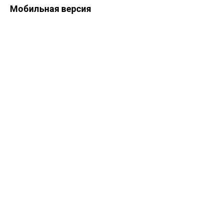
Мобильная версия