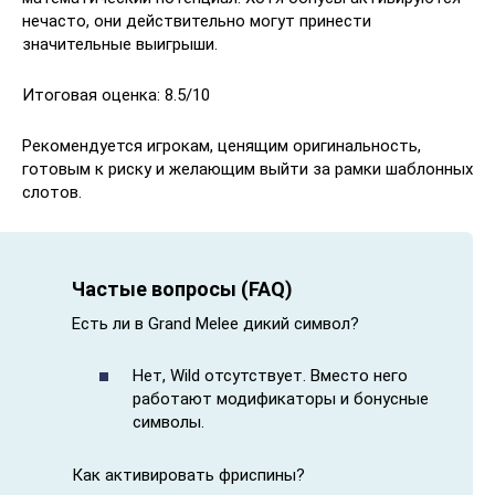
нечасто, они действительно могут принести
значительные выигрыши.
Итоговая оценка: 8.5/10
Рекомендуется игрокам, ценящим оригинальность,
готовым к риску и желающим выйти за рамки шаблонных
слотов.
Частые вопросы (FAQ)
Есть ли в Grand Melee дикий символ?
Нет, Wild отсутствует. Вместо него
работают модификаторы и бонусные
символы.
Как активировать фриспины?