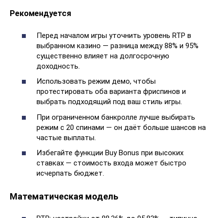
Рекомендуется
Перед началом игры уточнить уровень RTP в
выбранном казино — разница между 88% и 95%
существенно влияет на долгосрочную
доходность.
Использовать режим демо, чтобы
протестировать оба варианта фриспинов и
выбрать подходящий под ваш стиль игры.
При ограниченном банкролле лучше выбирать
режим с 20 спинами — он даёт больше шансов на
частые выплаты.
Избегайте функции Buy Bonus при высоких
ставках — стоимость входа может быстро
исчерпать бюджет.
Математическая модель