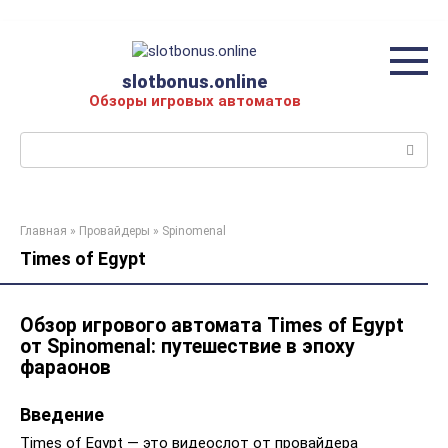
Сайт носит исключительно информационный характер, не содержит
Перейти
ссылок на онлайн-казино и не организует игры на деньги. Для связи
к
воспользуйтесь электронной почтой: slotbonus@mail.ru
контенту
slotbonus.online
Обзоры игровых автоматов
Поиск:
Главная
»
Провайдеры
»
Spinomenal
Times of Egypt
Обзор игрового автомата Times of Egypt
от Spinomenal: путешествие в эпоху
фараонов
Введение
Times of Egypt — это видеослот от провайдера