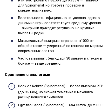
RTP: настройки от 88.36% до 95.83% — типично
для Spinomenal, но требует проверки в
конкретном казино.
Волатильность: официально не указана, однако
динамика игры соответствует среднему уровню
— выигрыши приходят регулярно, но крупные
выплаты редки.
Максимальный выигрыш: ограничен x1000 от
общей ставки — умеренный потенциал по меркам
современных слотов.
Частота выплат: благодаря 30 линиям и стекам в
бонусе — выше среднего.
Сравнение с аналогами
Book of Rebirth (Spinomenal) — более высокий RTP
(до 96.14%), но схожая тематика и механика
расширяющихся символов.
Egyptian Sands (Spinomenal) — 6×4 сетка, до x3000