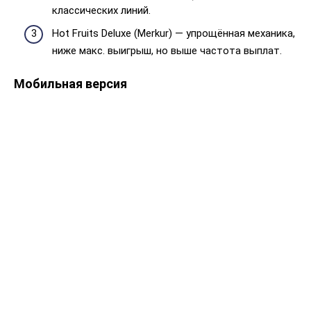
классических линий.
Hot Fruits Deluxe (Merkur) — упрощённая механика,
ниже макс. выигрыш, но выше частота выплат.
Мобильная версия