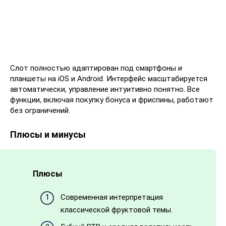
Слот полностью адаптирован под смартфоны и
планшеты на iOS и Android. Интерфейс масштабируется
автоматически, управление интуитивно понятно. Все
функции, включая покупку бонуса и фриспины, работают
без ограничений.
Плюсы и минусы
Плюсы
Современная интерпретация
классической фруктовой темы.