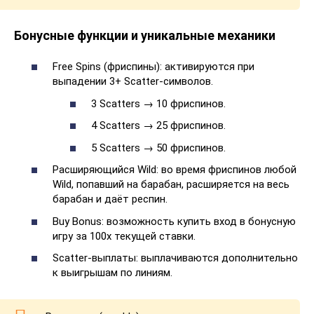
Бонусные функции и уникальные механики
Free Spins (фриспины): активируются при
выпадении 3+ Scatter-символов.
3 Scatters → 10 фриспинов.
4 Scatters → 25 фриспинов.
5 Scatters → 50 фриспинов.
Расширяющийся Wild: во время фриспинов любой
Wild, попавший на барабан, расширяется на весь
барабан и даёт респин.
Buy Bonus: возможность купить вход в бонусную
игру за 100x текущей ставки.
Scatter-выплаты: выплачиваются дополнительно
к выигрышам по линиям.