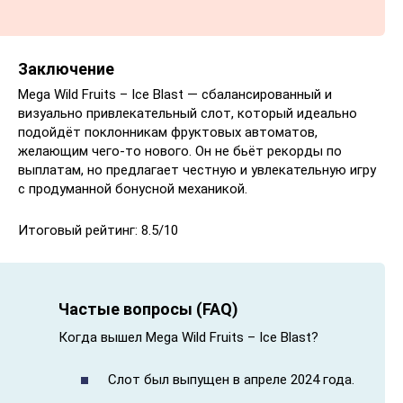
Заключение
Mega Wild Fruits – Ice Blast — сбалансированный и
визуально привлекательный слот, который идеально
подойдёт поклонникам фруктовых автоматов,
желающим чего-то нового. Он не бьёт рекорды по
выплатам, но предлагает честную и увлекательную игру
с продуманной бонусной механикой.
Итоговый рейтинг: 8.5/10
Частые вопросы (FAQ)
Когда вышел Mega Wild Fruits – Ice Blast?
Слот был выпущен в апреле 2024 года.