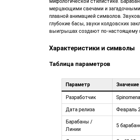
мифологической стилистике. Барабан
мерцающими свечами и загадочными р
плавной анимацией символов. Звуко
глубокие басы, звуки колдовских за
выигрышах создают по-настоящему к
Характеристики и символы
Таблица параметров
Параметр
Значение
Разработчик
Spinomena
Дата релиза
Февраль 
Барабаны /
5 барабан
Линии