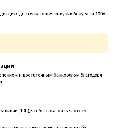
сдикциях доступна опция покупки бонуса за 100x
дации
 терпением и достаточным банкроллом благодаря
и.
 линий (100), чтобы повысить частоту
ие ставки – длительная сессия», чтобы