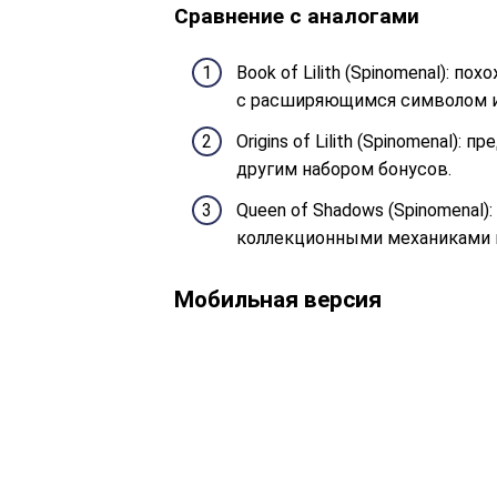
Сравнение с аналогами
Book of Lilith (Spinomenal): п
с расширяющимся символом и 
Origins of Lilith (Spinomenal)
другим набором бонусов.
Queen of Shadows (Spinomenal)
коллекционными механиками 
Мобильная версия