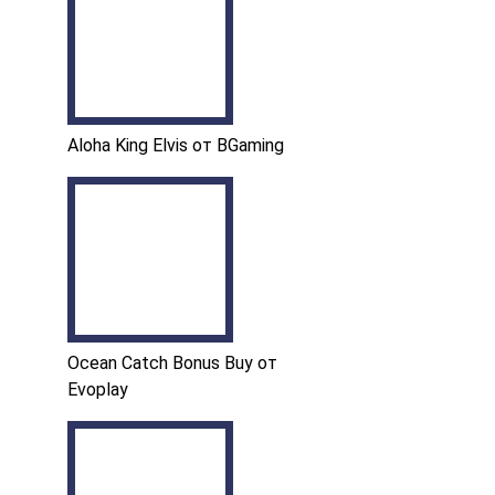
Aloha King Elvis от BGaming
Ocean Catch Bonus Buy от
Evoplay