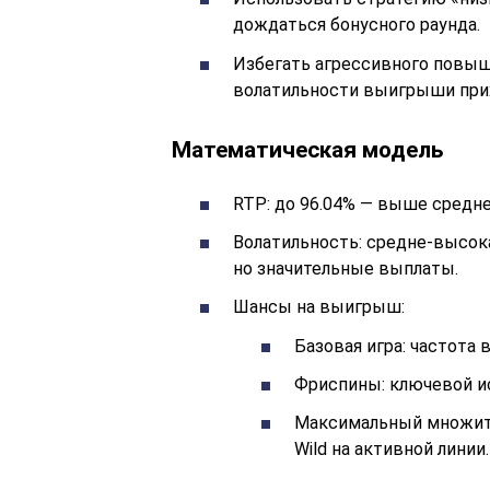
дождаться бонусного раунда.
Избегать агрессивного повыш
волатильности выигрыши прих
Математическая модель
RTP: до 96.04% — выше средне
Волатильность: средне-высока
но значительные выплаты.
Шансы на выигрыш:
Базовая игра: частота 
Фриспины: ключевой и
Максимальный множите
Wild на активной линии.