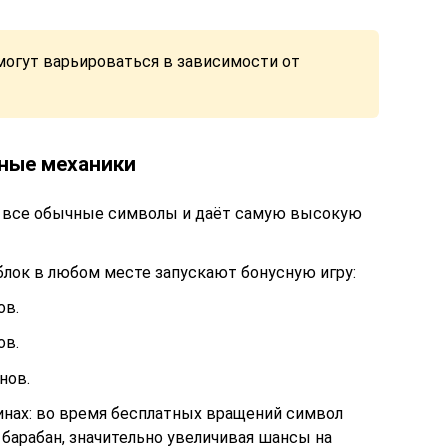
огут варьироваться в зависимости от
ьные механики
ет все обычные символы и даёт самую высокую
 яблок в любом месте запускают бонусную игру:
ов.
ов.
нов.
инах: во время бесплатных вращений символ
барабан, значительно увеличивая шансы на