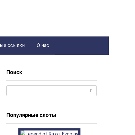
и воспользуйтесь электронной почтой: slotbonus@mail.ru
ые ссылки
О нас
Поиск
Поиск:
Популярные слоты