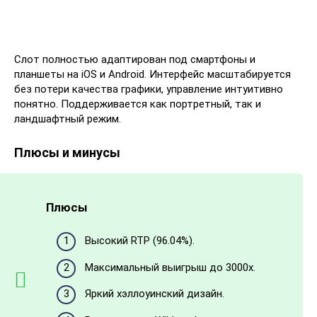
Слот полностью адаптирован под смартфоны и
планшеты на iOS и Android. Интерфейс масштабируется
без потери качества графики, управление интуитивно
понятно. Поддерживается как портретный, так и
ландшафтный режим.
Плюсы и минусы
Плюсы
Высокий RTP (96.04%).
Максимальный выигрыш до 3000x.
Яркий хэллоуинский дизайн.