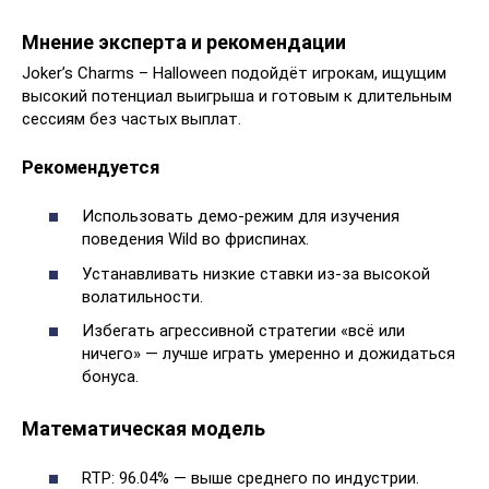
Мнение эксперта и рекомендации
Joker’s Charms – Halloween подойдёт игрокам, ищущим
высокий потенциал выигрыша и готовым к длительным
сессиям без частых выплат.
Рекомендуется
Использовать демо-режим для изучения
поведения Wild во фриспинах.
Устанавливать низкие ставки из-за высокой
волатильности.
Избегать агрессивной стратегии «всё или
ничего» — лучше играть умеренно и дожидаться
бонуса.
Математическая модель
RTP: 96.04% — выше среднего по индустрии.