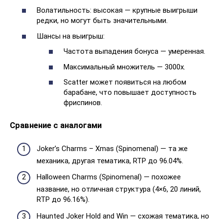
Волатильность: высокая — крупные выигрыши
редки, но могут быть значительными.
Шансы на выигрыш:
Частота выпадения бонуса — умеренная.
Максимальный множитель — 3000x.
Scatter может появиться на любом
барабане, что повышает доступность
фриспинов.
Сравнение с аналогами
Joker’s Charms – Xmas (Spinomenal) — та же
механика, другая тематика, RTP до 96.04%.
Halloween Charms (Spinomenal) — похожее
название, но отличная структура (4×6, 20 линий,
RTP до 96.16%).
Haunted Joker Hold and Win — схожая тематика, но