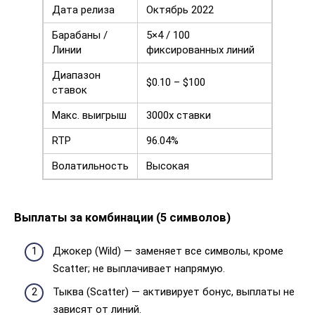
Дата релиза
Октябрь 2022
Барабаны /
5×4 / 100
Линии
фиксированных линий
Диапазон
$0.10 – $100
ставок
Макс. выигрыш
3000x ставки
RTP
96.04%
Волатильность
Высокая
Выплаты за комбинации (5 символов)
Джокер (Wild) — заменяет все символы, кроме
Scatter; не выплачивает напрямую.
Тыква (Scatter) — активирует бонус, выплаты не
зависят от линий.