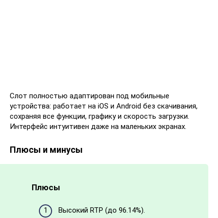
Слот полностью адаптирован под мобильные
устройства: работает на iOS и Android без скачивания,
сохраняя все функции, графику и скорость загрузки.
Интерфейс интуитивен даже на маленьких экранах.
Плюсы и минусы
Плюсы
Высокий RTP (до 96.14%).