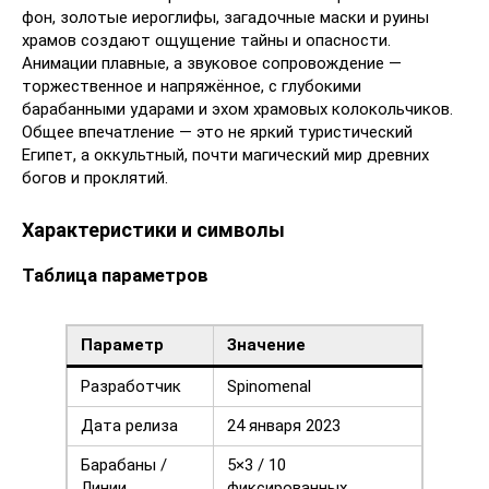
фон, золотые иероглифы, загадочные маски и руины
храмов создают ощущение тайны и опасности.
Анимации плавные, а звуковое сопровождение —
торжественное и напряжённое, с глубокими
барабанными ударами и эхом храмовых колокольчиков.
Общее впечатление — это не яркий туристический
Египет, а оккультный, почти магический мир древних
богов и проклятий.
Характеристики и символы
Таблица параметров
Параметр
Значение
Разработчик
Spinomenal
Дата релиза
24 января 2023
Барабаны /
5×3 / 10
Линии
фиксированных