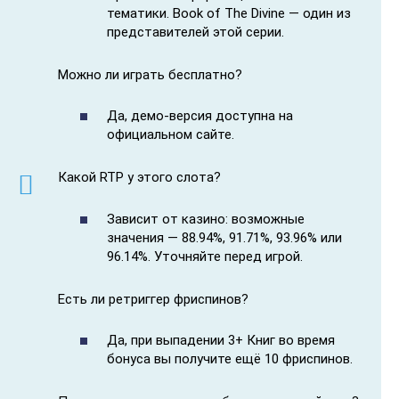
тематики. Book of The Divine — один из
представителей этой серии.
Можно ли играть бесплатно?
Да, демо-версия доступна на
официальном сайте.
Какой RTP у этого слота?
Зависит от казино: возможные
значения — 88.94%, 91.71%, 93.96% или
96.14%. Уточняйте перед игрой.
Есть ли ретриггер фриспинов?
Да, при выпадении 3+ Книг во время
бонуса вы получите ещё 10 фриспинов.