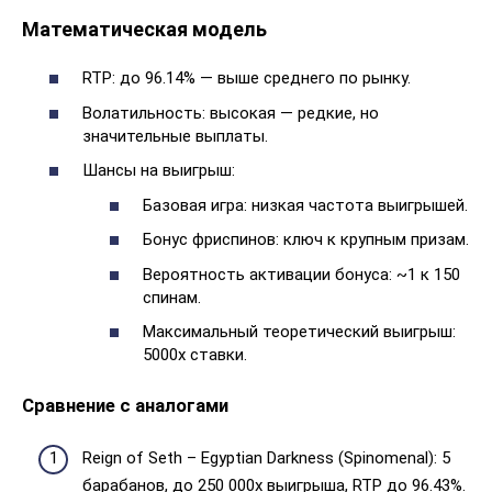
Математическая модель
RTP: до 96.14% — выше среднего по рынку.
Волатильность: высокая — редкие, но
значительные выплаты.
Шансы на выигрыш:
Базовая игра: низкая частота выигрышей.
Бонус фриспинов: ключ к крупным призам.
Вероятность активации бонуса: ~1 к 150
спинам.
Максимальный теоретический выигрыш:
5000x ставки.
Сравнение с аналогами
Reign of Seth – Egyptian Darkness (Spinomenal): 5
барабанов, до 250 000x выигрыша, RTP до 96.43%.