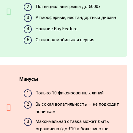
Потенциал выигрыша до 5000x.
Атмосферный, нестандартный дизайн.
Наличие Buy Feature.
Отличная мобильная версия.
Минусы
Только 10 фиксированных линий.
Высокая волатильность — не подходит
новичкам.
Максимальная ставка может быть
ограничена (до €10 в большинстве