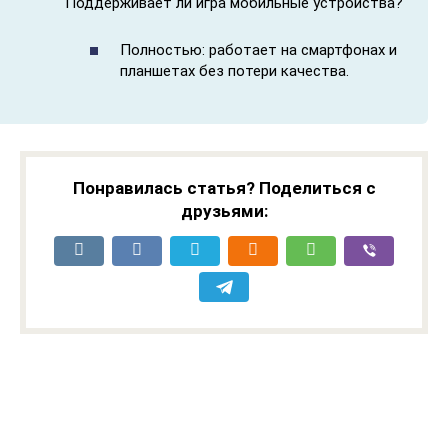
Поддерживает ли игра мобильные устройства?
Полностью: работает на смартфонах и
планшетах без потери качества.
Понравилась статья? Поделиться с
друзьями: