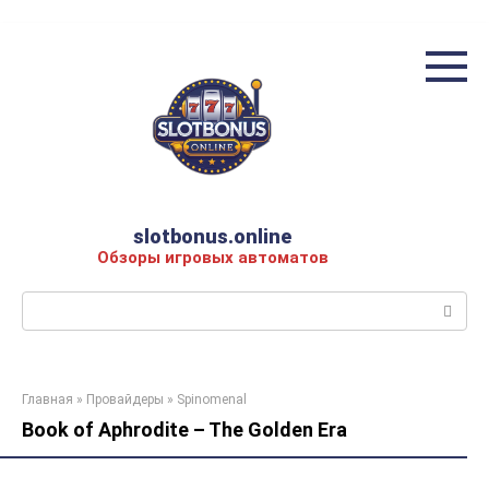
Сайт носит исключительно информационный характер, не содержит
Перейти
ссылок на онлайн-казино и не организует игры на деньги. Для связи
к
воспользуйтесь электронной почтой: slotbonus@mail.ru
контенту
slotbonus.online
Обзоры игровых автоматов
Поиск:
Главная
»
Провайдеры
»
Spinomenal
Book of Aphrodite – The Golden Era