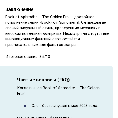
Заключение
Book of Aphrodite – The Golden Era — достойное
пополнение серии «Book» от Spinomenal. Он предлагает
свежий визуальный стиль, проверенную механику и
высокий потенциал выигрыша. Несмотря на отсутствие
инновационных функций, слот остаётся
привлекательным для фанатов жанра.
Итоговая оценка: 8.5/10
Частые вопросы (FAQ)
Когда вышел Book of Aphrodite – The Golden
Era?
Слот был выпущен в мае 2023 года.