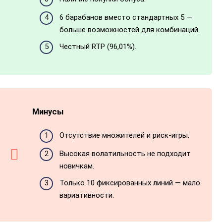
6 барабанов вместо стандартных 5 —
больше возможностей для комбинаций.
Честный RTP (96,01%).
Минусы
Отсутствие множителей и риск-игры.
Высокая волатильность не подходит
новичкам.
Только 10 фиксированных линий — мало
вариативности.