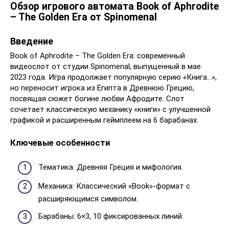
Обзор игрового автомата Book of Aphrodite
– The Golden Era от Spinomenal
Введение
Book of Aphrodite – The Golden Era: современный
видеослот от студии Spinomenal, выпущенный в мае
2023 года. Игра продолжает популярную серию «Книга…»,
но переносит игрока из Египта в Древнюю Грецию,
посвящая сюжет богине любви Афродите. Слот
сочетает классическую механику «книги» с улучшенной
графикой и расширенным геймплеем на 6 барабанах.
Ключевые особенности
Тематика: Древняя Греция и мифология.
Механика: Классический «Book»-формат с
расширяющимся символом.
Барабаны: 6×3, 10 фиксированных линий.