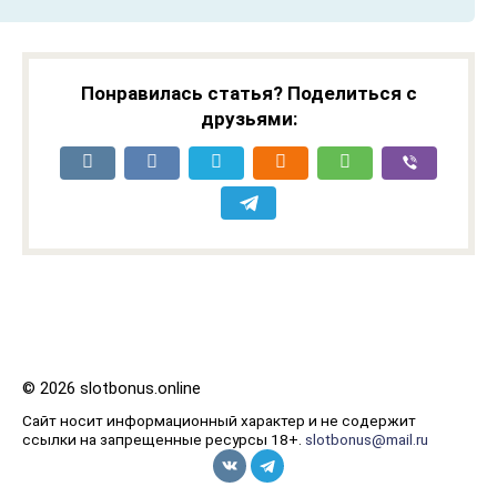
Понравилась статья? Поделиться с
друзьями:
© 2026 slotbonus.online
Сайт носит информационный характер и не содержит
ссылки на запрещенные ресурсы 18+.
slotbonus@mail.ru