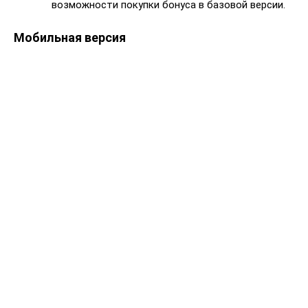
возможности покупки бонуса в базовой версии.
Мобильная версия