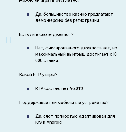
Можно ли играть бесплатно?
Да, большинство казино предлагают
демо-версию без регистрации.
Есть ли в слоте джекпот?
Нет, фиксированного джекпота нет, но
максимальный выигрыш достигает x10
000 ставки.
Какой RTP у игры?
RTP составляет 96,01%.
Поддерживает ли мобильные устройства?
Да, слот полностью адаптирован для
iOS и Android.