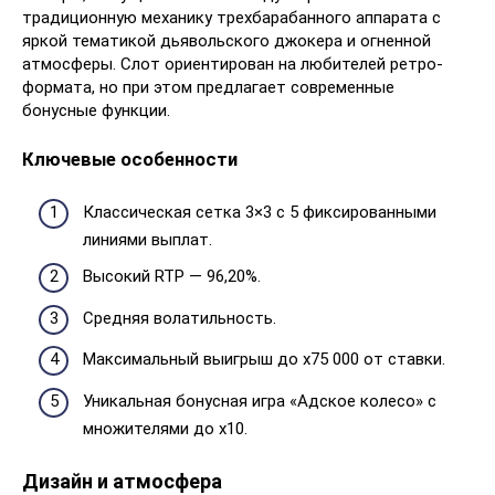
традиционную механику трехбарабанного аппарата с
яркой тематикой дьявольского джокера и огненной
атмосферы. Слот ориентирован на любителей ретро-
формата, но при этом предлагает современные
бонусные функции.
Ключевые особенности
Классическая сетка 3×3 с 5 фиксированными
линиями выплат.
Высокий RTP — 96,20%.
Средняя волатильность.
Максимальный выигрыш до x75 000 от ставки.
Уникальная бонусная игра «Адское колесо» с
множителями до x10.
Дизайн и атмосфера