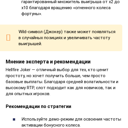
гарантированный множитель выигрыша от x2 до
x10 благодаря вращению «огненного колеса
фортуны».
Wild-символ (Джокер) также может появляться
в случайных позициях и увеличивать частоту
выигрышей.
Мнение эксперта и рекомендации
Hellfire Joker — отличный выбор для тех, кто ценит
простоту, но хочет получить больше, чем просто
базовые выплаты. Благодаря средней волатильности и
высокому RTP, слот подходит как для новичков, так и
для опытных игроков.
Рекомендации по стратегии
Используйте демо-режим для освоения частоты
активации бонусного колеса.