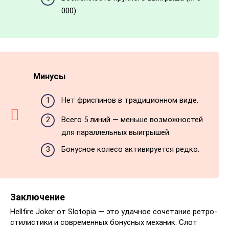
000).
Минусы
Нет фриспинов в традиционном виде.
Всего 5 линий — меньше возможностей
для параллельных выигрышей.
Бонусное колесо активируется редко.
Заключение
Hellfire Joker от Slotopia — это удачное сочетание ретро-
стилистики и современных бонусных механик. Слот