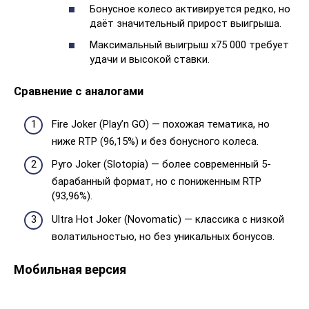
Бонусное колесо активируется редко, но
даёт значительный прирост выигрыша.
Максимальный выигрыш x75 000 требует
удачи и высокой ставки.
Сравнение с аналогами
Fire Joker (Play’n GO) — похожая тематика, но
ниже RTP (96,15%) и без бонусного колеса.
Pyro Joker (Slotopia) — более современный 5-
барабанный формат, но с пониженным RTP
(93,96%).
Ultra Hot Joker (Novomatic) — классика с низкой
волатильностью, но без уникальных бонусов.
Мобильная версия