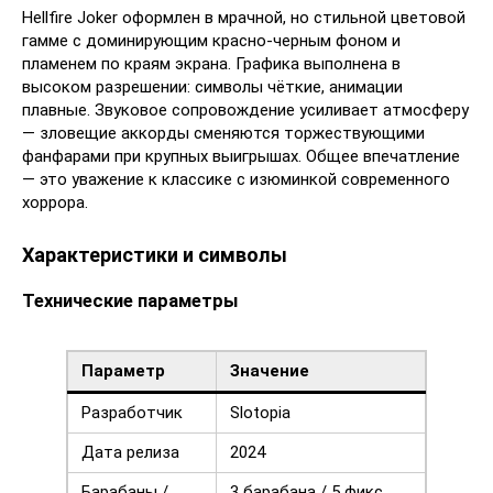
Hellfire Joker оформлен в мрачной, но стильной цветовой
гамме с доминирующим красно-черным фоном и
пламенем по краям экрана. Графика выполнена в
высоком разрешении: символы чёткие, анимации
плавные. Звуковое сопровождение усиливает атмосферу
— зловещие аккорды сменяются торжествующими
фанфарами при крупных выигрышах. Общее впечатление
— это уважение к классике с изюминкой современного
хоррора.
Характеристики и символы
Технические параметры
Параметр
Значение
Разработчик
Slotopia
Дата релиза
2024
Барабаны /
3 барабана / 5 фикс.