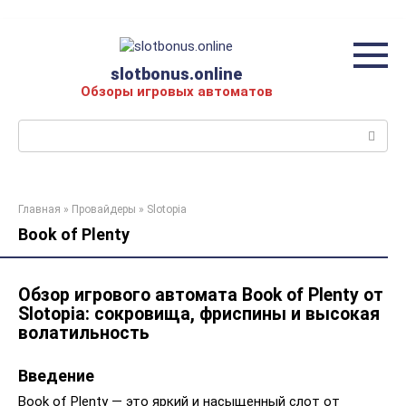
Сайт носит исключительно информационный характер, не содержит
Перейти
ссылок на онлайн-казино и не организует игры на деньги. Для связи
к
воспользуйтесь электронной почтой: slotbonus@mail.ru
контенту
slotbonus.online
Обзоры игровых автоматов
Поиск:
Главная
»
Провайдеры
»
Slotopia
Book of Plenty
Обзор игрового автомата Book of Plenty от
Slotopia: сокровища, фриспины и высокая
волатильность
Введение
Book of Plenty — это яркий и насыщенный слот от