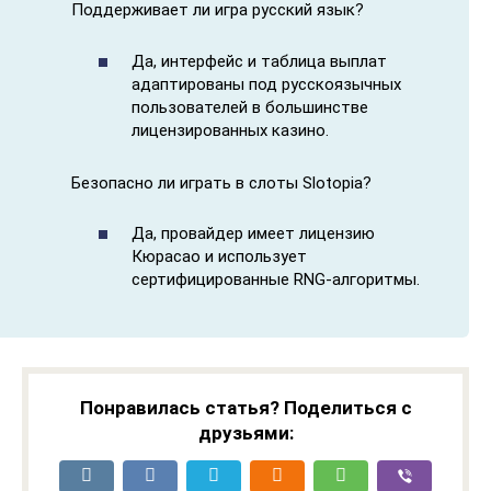
Поддерживает ли игра русский язык?
Да, интерфейс и таблица выплат
адаптированы под русскоязычных
пользователей в большинстве
лицензированных казино.
Безопасно ли играть в слоты Slotopia?
Да, провайдер имеет лицензию
Кюрасао и использует
сертифицированные RNG-алгоритмы.
Понравилась статья? Поделиться с
друзьями: