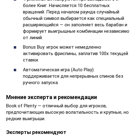
более Книг. Начисляется 10 бесплатных
вращений. Перед началом раунда случайный
обычный символ выбирается как специальный
расширяющийся — он заполняет весь барабан и
формирует выигрышные комбинации независимо
от линий.
Bonus Buy: игрок может немедленно
активировать фриспины, заплатив 100x текущей
ставки.
Автоматическая игра (Auto Play):
поддерживается для непрерывных спинов без
ручного запуска.
Мнение эксперта и рекомендации
Book of Plenty — отличный выбор для игроков,
предпочитающих высокую волатильность и крупные, но
редкие выигрыши.
Эксперты рекомендуют