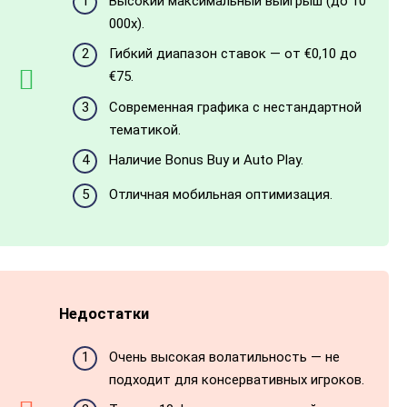
Высокий максимальный выигрыш (до 10
000x).
Гибкий диапазон ставок — от €0,10 до
€75.
Современная графика с нестандартной
тематикой.
Наличие Bonus Buy и Auto Play.
Отличная мобильная оптимизация.
Недостатки
Очень высокая волатильность — не
подходит для консервативных игроков.