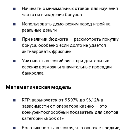
Начинать с минимальных ставок для изучения
частоты выпадения бонусов.
Использовать демо-режим перед игрой на
реальные деньги.
При наличии бюджета — рассмотреть покупку
бонуса, особенно если долго не удаётся
активировать фриспины.
Учитывать высокий риск: при длительных
сессиях возможны значительные просадки
банкролла.
Математическая модель
RTP: варьируется от 95,97% до 96,12% в
зависимости от оператора казино — это
конкурентоспособный показатель для слотов
категории «Book of».
Волатильность: высокая, что означает редкие,