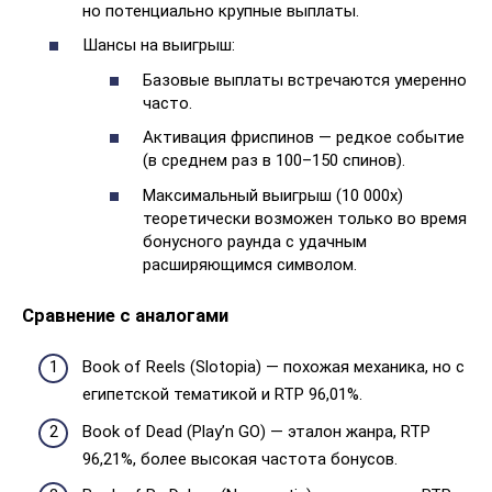
но потенциально крупные выплаты.
Шансы на выигрыш:
Базовые выплаты встречаются умеренно
часто.
Активация фриспинов — редкое событие
(в среднем раз в 100–150 спинов).
Максимальный выигрыш (10 000x)
теоретически возможен только во время
бонусного раунда с удачным
расширяющимся символом.
Сравнение с аналогами
Book of Reels (Slotopia) — похожая механика, но с
египетской тематикой и RTP 96,01%.
Book of Dead (Play’n GO) — эталон жанра, RTP
96,21%, более высокая частота бонусов.