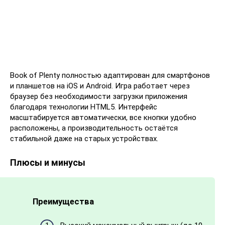
Book of Plenty полностью адаптирован для смартфонов
и планшетов на iOS и Android. Игра работает через
браузер без необходимости загрузки приложения
благодаря технологии HTML5. Интерфейс
масштабируется автоматически, все кнопки удобно
расположены, а производительность остаётся
стабильной даже на старых устройствах.
Плюсы и минусы
Преимущества