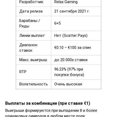
Разработчик
Relax Gaming
Дата релиза
21 сентября 2021 г.
Барабаны /
6×5
Ряды
Линии выплат
Нет (Scatter Pays)
Диапазон
€0.10 – €100 за спин
ставок
Макс. выигрыш
до 20 000x ставки
96.23% (97% при
RTP
покупке бонуса)
Волатильность
Очень высокая
Выплаты за комбинации (при ставке €1)
Выигрыши формируются при выпадении 8 и более
одинаковых символов в любом месте поля: