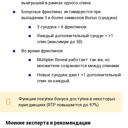
выигрышей в рамках одного спина.
Бонусные фриспины: активируются при
выпадении 3 и более символов Bonus (сундуки):
3 сундука = 6 фриспинов.
Каждый дополнительный сундук = +1
спин (максимум до 50).
Во время фриспинов:
Multiplier Reveal работает так же, но
множители сохраняются между спинами.
Новые сундуки дают +1 дополнительный
спин за каждый.
Функция покупки бонуса доступна в некоторых
юрисдикциях (RTP повышается до 97%).
Мнение эксперта и рекомендации