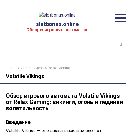
Сайт носит исключительно информационный характер, не содержит
Перейти
ссылок на онлайн-казино и не организует игры на деньги. Для связи
к
воспользуйтесь электронной почтой: slotbonus@mail.ru
контенту
slotbonus.online
Обзоры игровых автоматов
Поиск:
Главная
»
Провайдеры
»
Relax Gaming
Volatile Vikings
Обзор игрового автомата Volatile Vikings
от Relax Gaming: викинги, огонь и ледяная
волатильность
Введение
Volatile Vikings — это захватывающий слот от