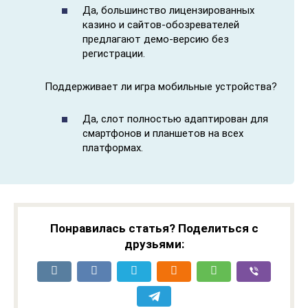
Да, большинство лицензированных
казино и сайтов-обозревателей
предлагают демо-версию без
регистрации.
Поддерживает ли игра мобильные устройства?
Да, слот полностью адаптирован для
смартфонов и планшетов на всех
платформах.
Понравилась статья? Поделиться с
друзьями: