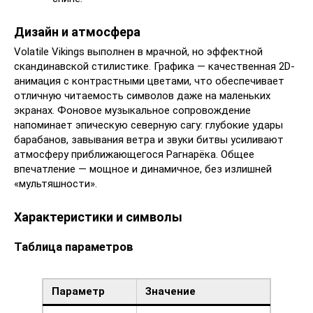
Дизайн и атмосфера
Volatile Vikings выполнен в мрачной, но эффектной
скандинавской стилистике. Графика — качественная 2D-
анимация с контрастными цветами, что обеспечивает
отличную читаемость символов даже на маленьких
экранах. Фоновое музыкальное сопровождение
напоминает эпическую северную сагу: глубокие удары
барабанов, завывания ветра и звуки битвы усиливают
атмосферу приближающегося Рагнарёка. Общее
впечатление — мощное и динамичное, без излишней
«мультяшности».
Характеристики и символы
Таблица параметров
Параметр
Значение