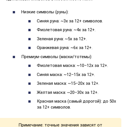
Низкие символы (руны):
Синяя руна: ~3x за 12+ символов.
Фиолетовая руна: ~4x за 12+.
Зеленая руна: ~5x за 12+.
Оранжевая руна: ~6x за 12+.
Премиум-символы (маски/тотемы):
Фиолетовая маска: ~10–12x за 12+.
Синяя маска: ~12–15x за 12+.
Зеленая маска: ~15–20x за 12+.
Желтая маска: ~20–30x за 12+.
Красная маска (самый дорогой): до 50x
за 12+ символов.
Примечание: точные значения зависят от