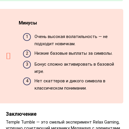
Минусы
Очень высокая волатильность — не
подходит новичкам.
Низкие базовые выплаты за символы.
Бонус сложно активировать в базовой
игре.
Нет скаттеров и дикого символа в
классическом понимании.
Заключение
Temple Tumble — это смелый эксперимент Relax Gaming,
успешно сочетающий механику Megaways с элементами