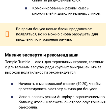
спина за разрушенный блок.
Комбинированный режим: смесь
множителей и дополнительных спинов.
Во время бонуса новые блоки продолжают
появляться, но их можно снова разрушать для
продления или усиления раунда.
Мнение эксперта и рекомендации
Temple Tumble — слот для терпеливых игроков, готовых
к длительным засухам ради крупных выигрышей. Из-за
высокой волатильности рекомендуется:
Начинать с минимальной ставки (€0.20), чтобы
протестировать частоту активации бонусов.
Использовать режим Autoplay с ограничением по
балансу, чтобы избежать быстрого опустошения
банкролла.