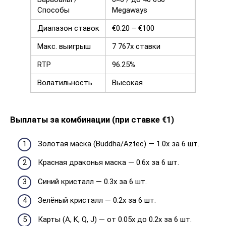
Способы
Megaways
Диапазон ставок
€0.20 – €100
Макс. выигрыш
7 767x ставки
RTP
96.25%
Волатильность
Высокая
Выплаты за комбинации (при ставке €1)
Золотая маска (Buddha/Aztec) — 1.0x за 6 шт.
Красная драконья маска — 0.6x за 6 шт.
Синий кристалл — 0.3x за 6 шт.
Зелёный кристалл — 0.2x за 6 шт.
Карты (A, K, Q, J) — от 0.05x до 0.2x за 6 шт.