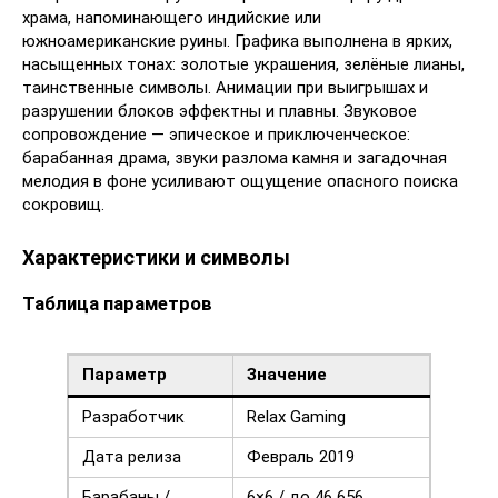
храма, напоминающего индийские или
южноамериканские руины. Графика выполнена в ярких,
насыщенных тонах: золотые украшения, зелёные лианы,
таинственные символы. Анимации при выигрышах и
разрушении блоков эффектны и плавны. Звуковое
сопровождение — эпическое и приключенческое:
барабанная драма, звуки разлома камня и загадочная
мелодия в фоне усиливают ощущение опасного поиска
сокровищ.
Характеристики и символы
Таблица параметров
Параметр
Значение
Разработчик
Relax Gaming
Дата релиза
Февраль 2019
Барабаны /
6×6 / до 46 656