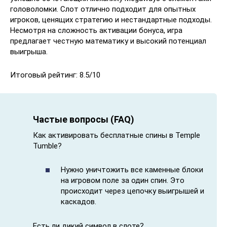
головоломки. Слот отлично подходит для опытных
игроков, ценящих стратегию и нестандартные подходы.
Несмотря на сложность активации бонуса, игра
предлагает честную математику и высокий потенциал
выигрыша.
Итоговый рейтинг: 8.5/10
Частые вопросы (FAQ)
Как активировать бесплатные спины в Temple
Tumble?
Нужно уничтожить все каменные блоки
на игровом поле за один спин. Это
происходит через цепочку выигрышей и
каскадов.
Есть ли дикий символ в слоте?