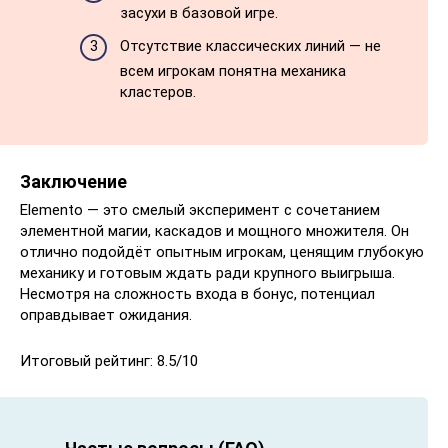
засухи в базовой игре.
Отсутствие классических линий — не
всем игрокам понятна механика
кластеров.
Заключение
Elemento — это смелый эксперимент с сочетанием
элементной магии, каскадов и мощного множителя. Он
отлично подойдёт опытным игрокам, ценящим глубокую
механику и готовым ждать ради крупного выигрыша.
Несмотря на сложность входа в бонус, потенциал
оправдывает ожидания.
Итоговый рейтинг: 8.5/10