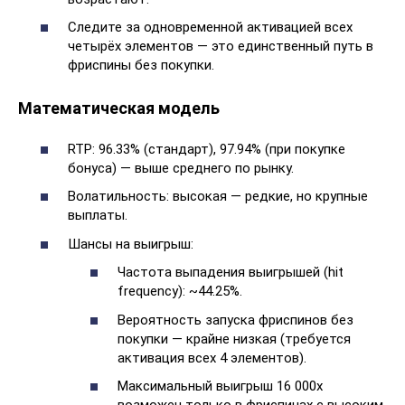
Следите за одновременной активацией всех
четырёх элементов — это единственный путь в
фриспины без покупки.
Математическая модель
RTP: 96.33% (стандарт), 97.94% (при покупке
бонуса) — выше среднего по рынку.
Волатильность: высокая — редкие, но крупные
выплаты.
Шансы на выигрыш:
Частота выпадения выигрышей (hit
frequency): ~44.25%.
Вероятность запуска фриспинов без
покупки — крайне низкая (требуется
активация всех 4 элементов).
Максимальный выигрыш 16 000x