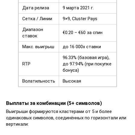
Дата релиза
9 марта 2021 г.
Сетка / Линии
9×9, Cluster Pays
Диапазон
€0.20 – €60 за спин
ставок
Макс. выигрыш
до 16 000x ставки
96.33% (базовая игра),
RTP
до 97.94% (при покупке
бонуса)
Волатильность
Высокая
Выплаты за комбинации (5+ символов)
Выигрыши формируются кластерами от 5 и более
одинаковых символов, соединённых по горизонтали или
вертикали: