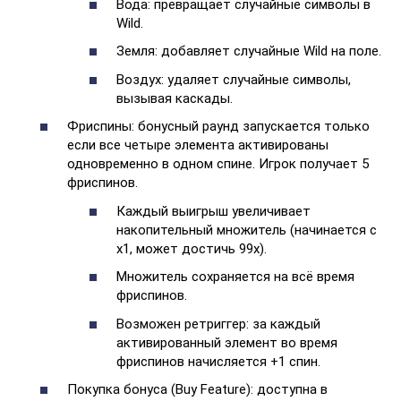
Вода: превращает случайные символы в
Wild.
Земля: добавляет случайные Wild на поле.
Воздух: удаляет случайные символы,
вызывая каскады.
Фриспины: бонусный раунд запускается только
если все четыре элемента активированы
одновременно в одном спине. Игрок получает 5
фриспинов.
Каждый выигрыш увеличивает
накопительный множитель (начинается с
x1, может достичь 99x).
Множитель сохраняется на всё время
фриспинов.
Возможен ретриггер: за каждый
активированный элемент во время
фриспинов начисляется +1 спин.
Покупка бонуса (Buy Feature): доступна в