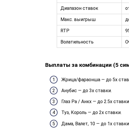
Диапазон ставок
о
Макс. выигрыш
д
RTP
9
Волатильность
О
Выплаты за комбинации (5 си
Жрица/фараонша — до 5x став
Анубис — до 3x ставки.
Глаз Ра / Анкх — до 2.5x ставки
Туз, Король — до 2x ставки.
Дама, Валет, 10 — до 1x ставки