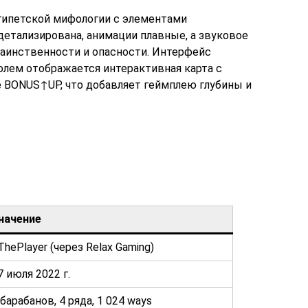
египетской мифологии с элементами
детализирована, анимации плавные, а звуковое
аинственности и опасности. Интерфейс
олем отображается интерактивная карта с
 BONUS↑UP, что добавляет геймплею глубины и
начение
ThePlayer (через Relax Gaming)
7 июля 2022 г.
 барабанов, 4 ряда, 1 024 ways