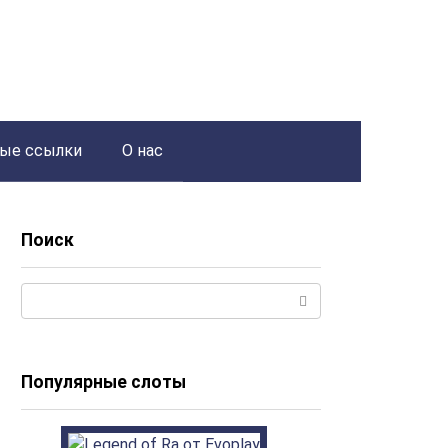
и воспользуйтесь электронной почтой: slotbonus@mail.ru
ые ссылки
О нас
Поиск
Поиск:
Популярные слоты