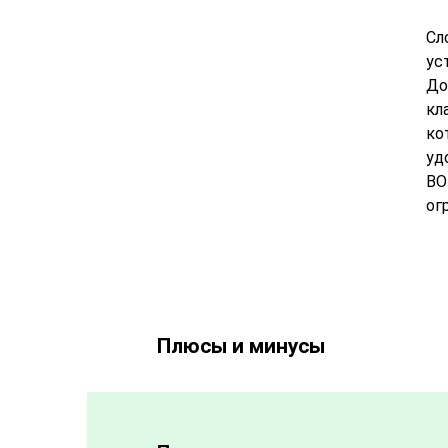
Сл
ус
До
кл
ко
уд
BO
ог
Плюсы и минусы