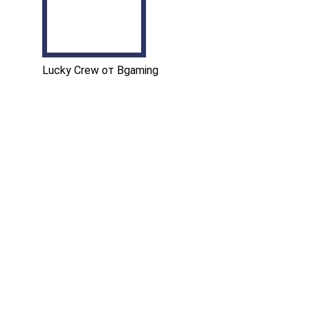
Lucky Crew от Bgaming