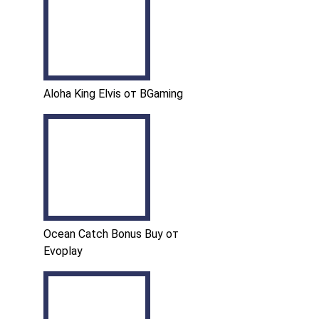
Aloha King Elvis от BGaming
Ocean Catch Bonus Buy от
Evoplay