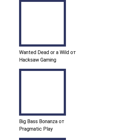
Wanted Dead or a Wild от
Hacksaw Gaming
Big Bass Bonanza от
Pragmatic Play