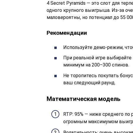
4 Secret Pyramids — это слот для тер
одного крупного выигрыша. Из-за оч
маловероятны, но потенциал до 55 00
Рекомендации
Используйте демо-режим, что
При реальной игре выбирайте 
минимум на 200–300 спинов.
Не торопитесь покупать бону
ваш следующий раунд.
Математическая модель
RTP: 95% — ниже среднего по 
огромным максимумом выиг
Волатильность: очень высокая