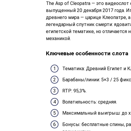
The Asp of Cleopatra — это видеослот
выпущенный 20 декабря 2017 года. И
древнего мира — царице Клеопатре,
легендарный спутник смерти: ядовита
египетской тематике, но отличается
механикой.
Ключевые особенности слота
Тематика: Древний Египет и К
Барабаны/линии: 5×3 / 25 фик
RTP: 95,3%.
Волатильность: средняя.
Максимальный выигрыш: до x
Бонусы: бесплатные спины, р