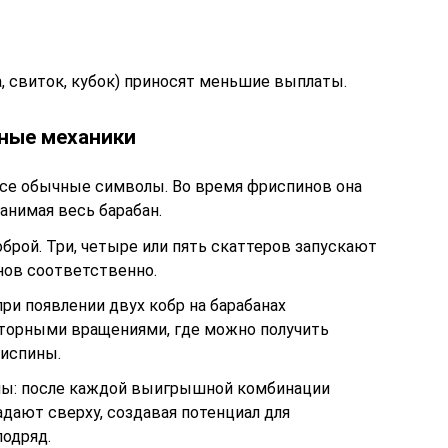
, свиток, кубок) приносят меньшие выплаты.
ьные механики
 все обычные символы. Во время фриспинов она
анимая весь барабан.
оброй. Три, четыре или пять скаттеров запускают
инов соответственно.
 при появлении двух кобр на барабанах
вторными вращениями, где можно получить
риспины.
баны: после каждой выигрышной комбинации
дают сверху, создавая потенциал для
одряд.