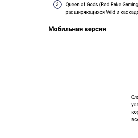
Queen of Gods (Red Rake Gaming
расширяющихся Wild и каскад
Мобильная версия
Сл
ус
ко
вс