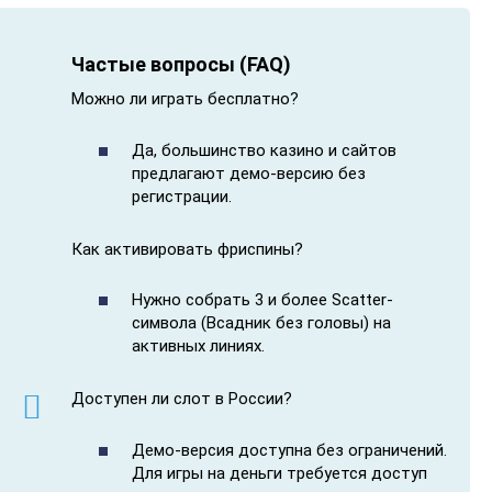
Частые вопросы (FAQ)
Можно ли играть бесплатно?
Да, большинство казино и сайтов
предлагают демо-версию без
регистрации.
Как активировать фриспины?
Нужно собрать 3 и более Scatter-
символа (Всадник без головы) на
активных линиях.
Доступен ли слот в России?
Демо-версия доступна без ограничений.
Для игры на деньги требуется доступ