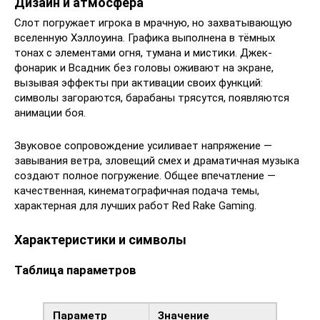
Дизайн и атмосфера
Слот погружает игрока в мрачную, но захватывающую
вселенную Хэллоуина. Графика выполнена в тёмных
тонах с элементами огня, тумана и мистики. Джек-
фонарик и Всадник без головы оживают на экране,
вызывая эффекты при активации своих функций:
символы загораются, барабаны трясутся, появляются
анимации боя.
Звуковое сопровождение усиливает напряжение —
завывания ветра, зловещий смех и драматичная музыка
создают полное погружение. Общее впечатление —
качественная, кинематографичная подача темы,
характерная для лучших работ Red Rake Gaming.
Характеристики и символы
Таблица параметров
Параметр
Значение