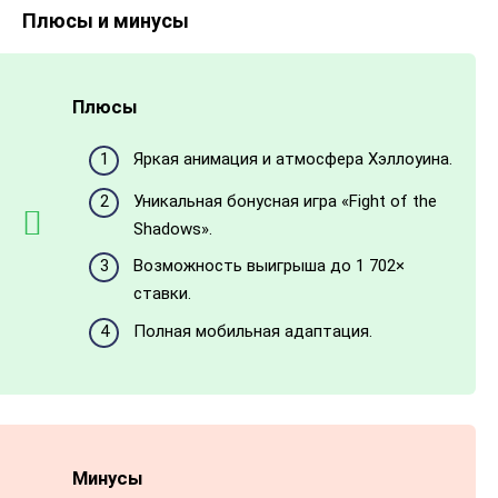
Плюсы и минусы
Плюсы
Яркая анимация и атмосфера Хэллоуина.
Уникальная бонусная игра «Fight of the
Shadows».
Возможность выигрыша до 1 702×
ставки.
Полная мобильная адаптация.
Минусы