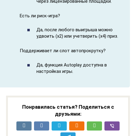
через лицензированные площадки.
Есть ли риск-игра?
Да, после любого выигрыша можно
удвоить (x2) или учетверить (x4) приз.
Поддерживает ли слот автопрокрутку?
Да, функция Autoplay доступна в
настройках игры.
Понравилась статья? Поделиться с
друзьями: