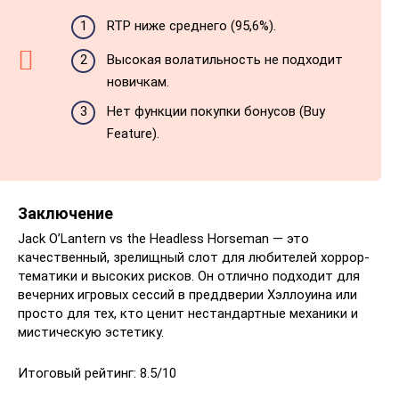
RTP ниже среднего (95,6%).
Высокая волатильность не подходит
новичкам.
Нет функции покупки бонусов (Buy
Feature).
Заключение
Jack O’Lantern vs the Headless Horseman — это
качественный, зрелищный слот для любителей хоррор-
тематики и высоких рисков. Он отлично подходит для
вечерних игровых сессий в преддверии Хэллоуина или
просто для тех, кто ценит нестандартные механики и
мистическую эстетику.
Итоговый рейтинг: 8.5/10