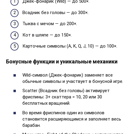
Джек-фонарик (Wild) — до 500×.
Всадник без головы — до 300×.
Тыква с мечом — до 200×.
Кот в шляпе — до 150×.
Карточные символы (A, K, Q, J, 10) — до 100×.
Бонусные функции и уникальные механики
Wild-символ (Джек-фонарик) заменяет все
обычные символы и участвует в бонусной игре.
Scatter (Всадник без головы) активирует
фриспины: 3+ скаттера = 10, 20 или 30
бесплатных вращений.
Во время фриспинов один из символов
становится расширяющимся и заполняет весь
барабан.