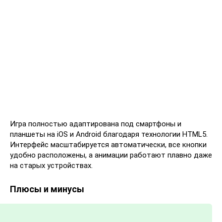
Игра полностью адаптирована под смартфоны и
планшеты на iOS и Android благодаря технологии HTML5.
Интерфейс масштабируется автоматически, все кнопки
удобно расположены, а анимации работают плавно даже
на старых устройствах.
Плюсы и минусы