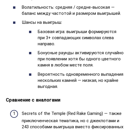
Волатильность: средняя / средне-высокая —
баланс между частотой и размером выигрышей.
Шансы на выигрыш:
Базовая игра: выигрыши формируются
при 3+ совпадающих символах слева
направо.
Бонусные раунды активируются случайно
при появлении хотя бы одного цветного
камня в любом месте поля.
Вероятность одновременного выпадения
нескольких камней — низкая, но крайне
выгодная.
Сравнение с аналогами
Secrets of the Temple (Red Rake Gaming) — также
приключенческая тематика, но с джекпотами и
243 способами выигрыша вместо фиксированных