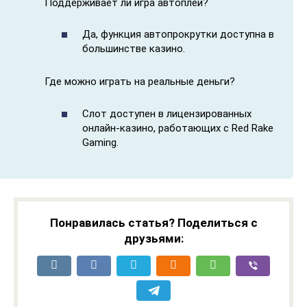
Поддерживает ли игра автоплей?
Да, функция автопрокрутки доступна в
большинстве казино.
Где можно играть на реальные деньги?
Слот доступен в лицензированных
онлайн-казино, работающих с Red Rake
Gaming.
Понравилась статья? Поделиться с
друзьями: