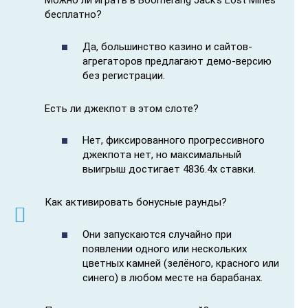
Можно ли играть в Boomerang Jack’s Lost Mines
бесплатно?
Да, большинство казино и сайтов-
агрегаторов предлагают демо-версию
без регистрации.
Есть ли джекпот в этом слоте?
Нет, фиксированного прогрессивного
джекпота нет, но максимальный
выигрыш достигает 4836.4x ставки.
Как активировать бонусные раунды?
Они запускаются случайно при
появлении одного или нескольких
цветных камней (зелёного, красного или
синего) в любом месте на барабанах.