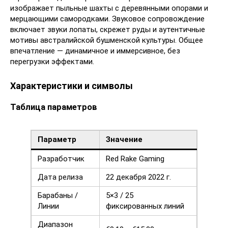
изображает пыльные шахты с деревянными опорами и
мерцающими самородками. Звуковое сопровождение
включает звуки лопаты, скрежет руды и аутентичные
мотивы австралийской бушменской культуры. Общее
впечатление — динамичное и иммерсивное, без
перегрузки эффектами.
Характеристики и символы
Таблица параметров
Параметр
Значение
Разработчик
Red Rake Gaming
Дата релиза
22 декабря 2022 г.
Барабаны /
5×3 / 25
Линии
фиксированных линий
Диапазон