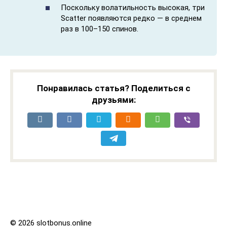
Поскольку волатильность высокая, три
Scatter появляются редко — в среднем
раз в 100–150 спинов.
Понравилась статья? Поделиться с
друзьями:
© 2026 slotbonus.online