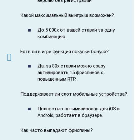
версию без регистрации.
Какой максимальный выигрыш возможен?
До 5 000x от вашей ставки за одну
комбинацию.
Есть ли в игре функция покупки бонуса?
Да, за 80x ставки можно сразу
активировать 15 фриспинов с
повышенным RTP.
Поддерживает ли слот мобильные устройства?
Полностью оптимизирован для iOS и
Android, работает в браузере.
Как часто выпадают фриспины?