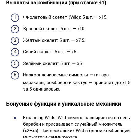
Выплаты за комбинации (при ставке €1)
Фиолетовый скелет (Wild): 5 шт. — x15.
Красный скелет: 5 шт. — x10.
Жёлтый скелет: 5 шт. — x7.5.
Синий скелет: 5 шт. — x5.
Зелёный скелет: 5 шт. — x5.
Низкооплачиваемые символы — гитара,
маракасы, сомбреро и кактус — приносят до x1.5
за 5 одинаковых.
Бонусные функции и уникальные механики
Expanding Wilds: Wild-символ расширяется на весь
барабан и присваивает случайный множитель
(x2–x5). При нескольких Wild в одной комбинации
множители суммируются.