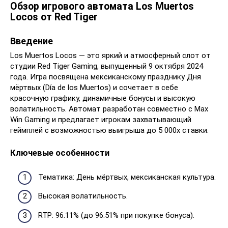
Обзор игрового автомата Los Muertos
Locos от Red Tiger
Введение
Los Muertos Locos — это яркий и атмосферный слот от
студии Red Tiger Gaming, выпущенный 9 октября 2024
года. Игра посвящена мексиканскому празднику Дня
мёртвых (Día de los Muertos) и сочетает в себе
красочную графику, динамичные бонусы и высокую
волатильность. Автомат разработан совместно с Max
Win Gaming и предлагает игрокам захватывающий
геймплей с возможностью выигрыша до 5 000x ставки.
Ключевые особенности
Тематика: День мёртвых, мексиканская культура.
Высокая волатильность.
RTP: 96.11% (до 96.51% при покупке бонуса).