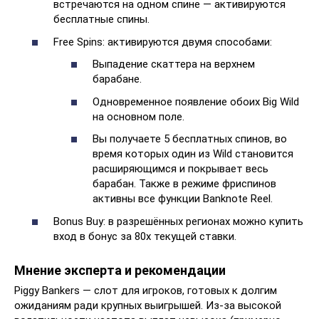
встречаются на одном спине — активируются
бесплатные спины.
Free Spins: активируются двумя способами:
Выпадение скаттера на верхнем
барабане.
Одновременное появление обоих Big Wild
на основном поле.
Вы получаете 5 бесплатных спинов, во
время которых один из Wild становится
расширяющимся и покрывает весь
барабан. Также в режиме фриспинов
активны все функции Banknote Reel.
Bonus Buy: в разрешённых регионах можно купить
вход в бонус за 80x текущей ставки.
Мнение эксперта и рекомендации
Piggy Bankers — слот для игроков, готовых к долгим
ожиданиям ради крупных выигрышей. Из-за высокой