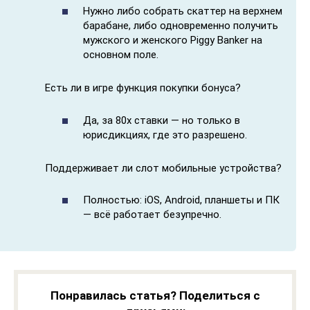
Нужно либо собрать скаттер на верхнем
барабане, либо одновременно получить
мужского и женского Piggy Banker на
основном поле.
Есть ли в игре функция покупки бонуса?
Да, за 80x ставки — но только в
юрисдикциях, где это разрешено.
Поддерживает ли слот мобильные устройства?
Полностью: iOS, Android, планшеты и ПК
— всё работает безупречно.
Понравилась статья? Поделиться с