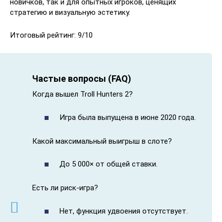
новичков, так и для опытных игроков, ценящих
стратегию и визуальную эстетику.
Итоговый рейтинг: 9/10
Частые вопросы (FAQ)
Когда вышел Troll Hunters 2?
Игра была выпущена в июне 2020 года.
Какой максимальный выигрыш в слоте?
До 5 000× от общей ставки.
Есть ли риск-игра?
Нет, функция удвоения отсутствует.