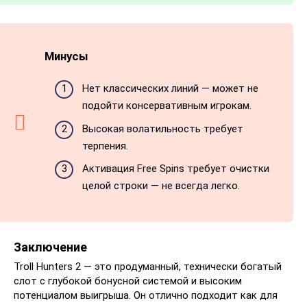
Минусы
Нет классических линий — может не
подойти консервативным игрокам.
Высокая волатильность требует
терпения.
Активация Free Spins требует очистки
целой строки — не всегда легко.
Заключение
Troll Hunters 2 — это продуманный, технически богатый
слот с глубокой бонусной системой и высоким
потенциалом выигрыша. Он отлично подходит как для