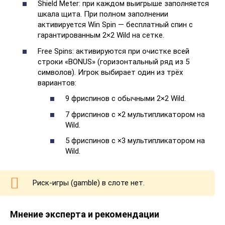
Shield Meter: при каждом выигрыше заполняется
шкала щита. При полном заполнении
активируется Win Spin — бесплатный спин с
гарантированным 2×2 Wild на сетке.
Free Spins: активируются при очистке всей
строки «BONUS» (горизонтальный ряд из 5
символов). Игрок выбирает один из трёх
вариантов:
9 фриспинов с обычными 2×2 Wild.
7 фриспинов с ×2 мультипликатором на
Wild.
5 фриспинов с ×3 мультипликатором на
Wild.
Риск-игры (gamble) в слоте нет.
Мнение эксперта и рекомендации