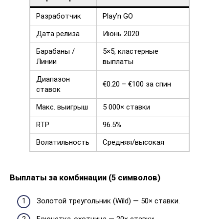
Разработчик
Play’n GO
Дата релиза
Июнь 2020
Барабаны /
5×5, кластерные
Линии
выплаты
Диапазон
€0.20 – €100 за спин
ставок
Макс. выигрыш
5 000× ставки
RTP
96.5%
Волатильность
Средняя/высокая
Выплаты за комбинации (5 символов)
Золотой треугольник (Wild) — 50× ставки.