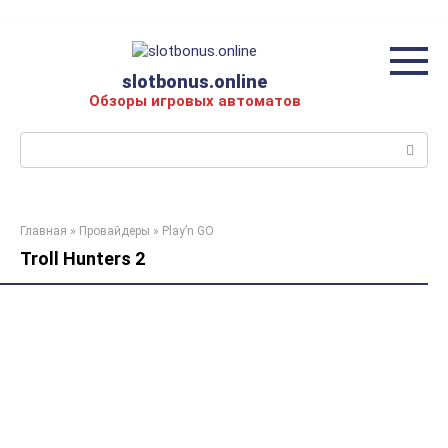
Сайт носит исключительно информационный характер, не содержит
Перейти
ссылок на онлайн-казино и не организует игры на деньги. Для связи
к
воспользуйтесь электронной почтой: slotbonus@mail.ru
контенту
slotbonus.online
Обзоры игровых автоматов
Поиск:
Главная
»
Провайдеры
»
Play’n GO
Troll Hunters 2