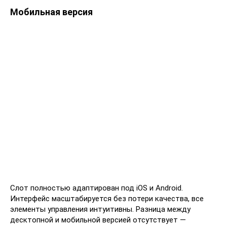
Мобильная версия
Слот полностью адаптирован под iOS и Android.
Интерфейс масштабируется без потери качества, все
элементы управления интуитивны. Разница между
десктопной и мобильной версией отсутствует —