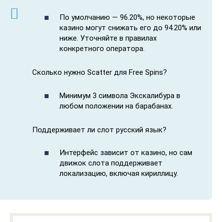
По умолчанию — 96.20%, но некоторые
казино могут снижать его до 94.20% или
ниже. Уточняйте в правилах
конкретного оператора.
Сколько нужно Scatter для Free Spins?
Минимум 3 символа Экскалибура в
любом положении на барабанах.
Поддерживает ли слот русский язык?
Интерфейс зависит от казино, но сам
движок слота поддерживает
локализацию, включая кириллицу.