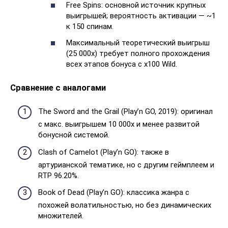
Free Spins: основной источник крупных
выигрышей; вероятность активации — ~1
к 150 спинам.
Максимальный теоретический выигрыш
(25 000x) требует полного прохождения
всех этапов бонуса с x100 Wild.
Сравнение с аналогами
The Sword and the Grail (Play’n GO, 2019): оригинал
с макс. выигрышем 10 000x и менее развитой
бонусной системой.
Clash of Camelot (Play’n GO): также в
артурианской тематике, но с другим геймплеем и
RTP 96.20%.
Book of Dead (Play’n GO): классика жанра с
похожей волатильностью, но без динамических
множителей.