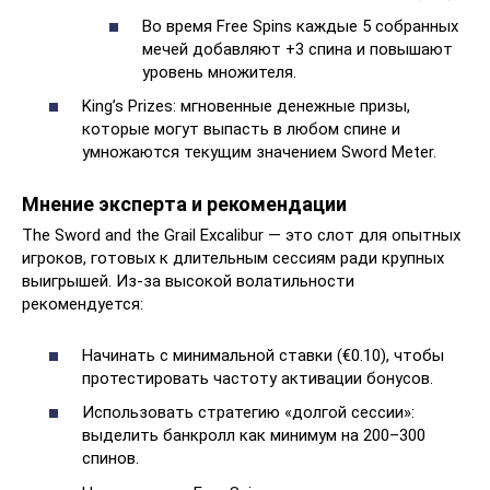
Во время Free Spins каждые 5 собранных
мечей добавляют +3 спина и повышают
уровень множителя.
King’s Prizes: мгновенные денежные призы,
которые могут выпасть в любом спине и
умножаются текущим значением Sword Meter.
Мнение эксперта и рекомендации
The Sword and the Grail Excalibur — это слот для опытных
игроков, готовых к длительным сессиям ради крупных
выигрышей. Из-за высокой волатильности
рекомендуется:
Начинать с минимальной ставки (€0.10), чтобы
протестировать частоту активации бонусов.
Использовать стратегию «долгой сессии»:
выделить банкролл как минимум на 200–300
спинов.