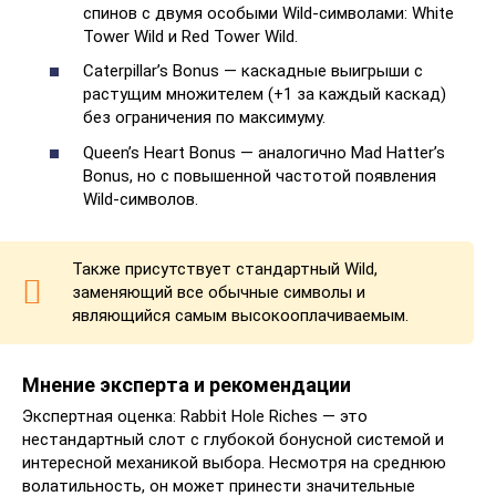
спинов с двумя особыми Wild-символами: White
Tower Wild и Red Tower Wild.
Caterpillar’s Bonus — каскадные выигрыши с
растущим множителем (+1 за каждый каскад)
без ограничения по максимуму.
Queen’s Heart Bonus — аналогично Mad Hatter’s
Bonus, но с повышенной частотой появления
Wild-символов.
Также присутствует стандартный Wild,
заменяющий все обычные символы и
являющийся самым высокооплачиваемым.
Мнение эксперта и рекомендации
Экспертная оценка: Rabbit Hole Riches — это
нестандартный слот с глубокой бонусной системой и
интересной механикой выбора. Несмотря на среднюю
волатильность, он может принести значительные