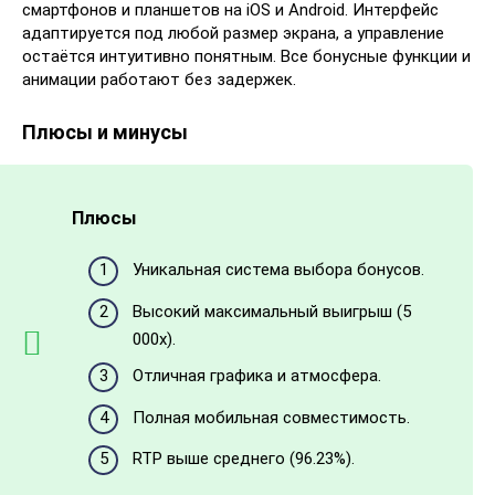
смартфонов и планшетов на iOS и Android. Интерфейс
адаптируется под любой размер экрана, а управление
остаётся интуитивно понятным. Все бонусные функции и
анимации работают без задержек.
Плюсы и минусы
Плюсы
Уникальная система выбора бонусов.
Высокий максимальный выигрыш (5
000x).
Отличная графика и атмосфера.
Полная мобильная совместимость.
RTP выше среднего (96.23%).