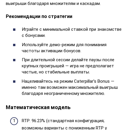
выигрыши благодаря множителям и каскадам.
Рекомендации по стратегии
Играйте с минимальной ставкой при знакомстве
с бонусами.
Используйте демо-режим для понимания
частоты активации бонусов.
При длительной сессии делайте паузы после
крупных проигрышей — игра не предполагает
частые, но стабильные выплаты.
Нацеливайтесь на режим Caterpillar’s Bonus —
именно там возможен максимальный выигрыш
благодаря неограниченному множителю.
Математическая модель
RTP: 96.23% (стандартная конфигурация;
возможны варианты с пониженным RTP у