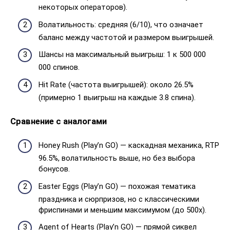
некоторых операторов).
Волатильность: средняя (6/10), что означает
баланс между частотой и размером выигрышей.
Шансы на максимальный выигрыш: 1 к 500 000
000 спинов.
Hit Rate (частота выигрышей): около 26.5%
(примерно 1 выигрыш на каждые 3.8 спина).
Сравнение с аналогами
Honey Rush (Play’n GO) — каскадная механика, RTP
96.5%, волатильность выше, но без выбора
бонусов.
Easter Eggs (Play’n GO) — похожая тематика
праздника и сюрпризов, но с классическими
фриспинами и меньшим максимумом (до 500x).
Agent of Hearts (Play’n GO) — прямой сиквел