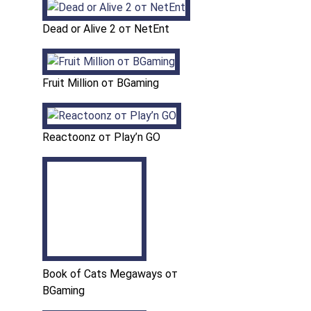
Dead or Alive 2 от NetEnt
Fruit Million от BGaming
Reactoonz от Play’n GO
Book of Cats Megaways от
BGaming