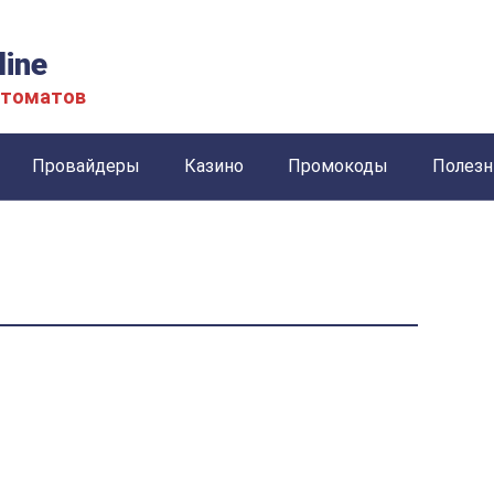
содержит ссылок на онлайн-казино и не организует игры на деньги. Для связ
line
втоматов
Провайдеры
Казино
Промокоды
Полезн