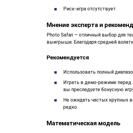
Риск-игра отсутствует.
Мнение эксперта и рекомен
Photo Safari — отличный выбор для т
выигрыши. Благодаря средней волати
Рекомендуется
Использовать полный диапазон
Играть в демо-режиме перед 
вы преследуете бонусную игру
Не ожидать частых крупных 
редко.
Математическая модель