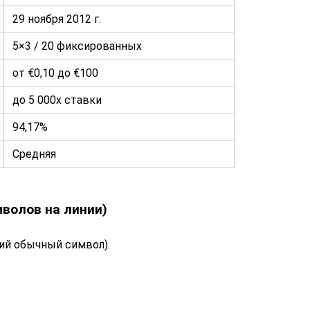
29 ноября 2012 г.
5×3 / 20 фиксированных
от €0,10 до €100
до 5 000x ставки
94,17%
Средняя
волов на линии)
ий обычный символ).