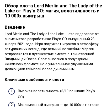
Обзор слота Lord Merlin and The Lady of the
Lake от Play’n GO: магия, волатильность и
10 000x выигрыш
Введение
Lord Merlin and The Lady of the Lake — это видеослот от
знаменитого разработчика Play’n GO, выпущенный 28
января 2021 года. Игра погружает игроков в атмосферу
артурианских легенд, где великий волшебник Мерлин
отправляется в путешествие вместе с таинственной
Владычицей Озера. Слот выполнен в популярном
«книжном» формате, но с уникальными улучшениями,
делающими геймплей более динамичным.
Ключевые особенности слота
Высокая волатильность (8/10 по шкале Play’n
GO).
Максимальный выигрыш — до 10 000x от ставки.