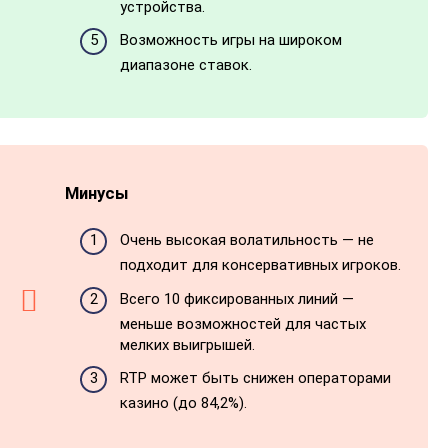
устройства.
Возможность игры на широком
диапазоне ставок.
Минусы
Очень высокая волатильность — не
подходит для консервативных игроков.
Всего 10 фиксированных линий —
меньше возможностей для частых
мелких выигрышей.
RTP может быть снижен операторами
казино (до 84,2%).