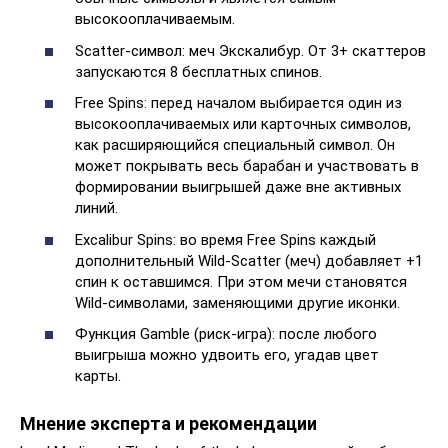
высокооплачиваемым.
Scatter-символ: меч Экскалибур. От 3+ скаттеров
запускаются 8 бесплатных спинов.
Free Spins: перед началом выбирается один из
высокооплачиваемых или карточных символов,
как расширяющийся специальный символ. Он
может покрывать весь барабан и участвовать в
формировании выигрышей даже вне активных
линий.
Excalibur Spins: во время Free Spins каждый
дополнительный Wild-Scatter (меч) добавляет +1
спин к оставшимся. При этом мечи становятся
Wild-символами, заменяющими другие иконки.
Функция Gamble (риск-игра): после любого
выигрыша можно удвоить его, угадав цвет
карты.
Мнение эксперта и рекомендации