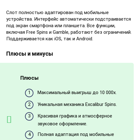
Слот полностью адаптирован под мобильные
устройства. Интерфейс автоматически подстраивается
под экран смартфона или планшета. Все функции,
включая Free Spins и Gamble, работают без ограничений.
Поддерживается как iOS, так и Android.
Плюсы и минусы
Плюсы
Максимальный выигрыш до 10 000x.
Уникальная механика Excalibur Spins.
Красивая графика и атмосферное
звуковое оформление.
Полная адаптация под мобильные