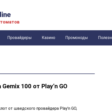
содержит ссылок на онлайн-казино и не организует игры на деньги. Для связ
line
втоматов
Провайдеры
Казино
Промокоды
Полезн
 Gemix 100 от Play’n GO
слот от шведского провайдера Play’n GO,