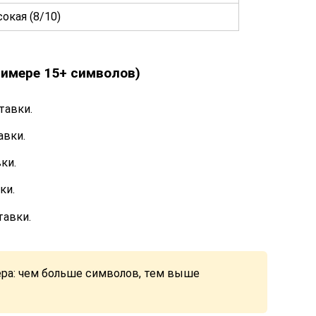
окая (8/10)
римере 15+ символов)
тавки.
авки.
ки.
ки.
тавки.
ера: чем больше символов, тем выше