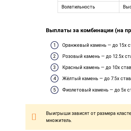
Волатильность
Выс
Выплаты за комбинации (на п
Оранжевый камень — до 15x с
Розовый камень — до 12.5x ст
Красный камень — до 10x став
Жёлтый камень — до 7.5x став
Фиолетовый камень — до 5x с
Выигрыши зависят от размера класт
множитель.