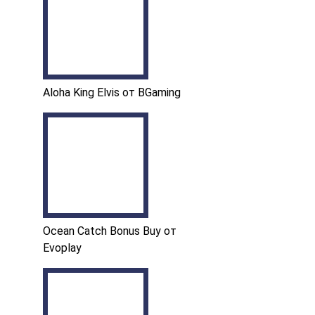
Aloha King Elvis от BGaming
Ocean Catch Bonus Buy от
Evoplay