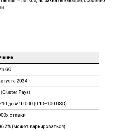
атление — лёгкое, но захватывающее, особенно
й.
чение
y’n GO
августа 2024 г.
 (Cluster Pays)
₽10 до ₽10 000 (0.10–100 USD)
000x ставки
96.2% (может варьироваться)