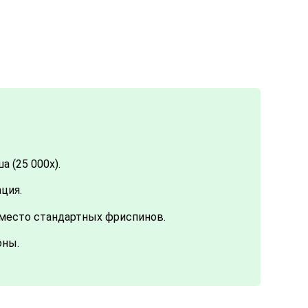
 (25 000x).
ция.
место стандартных фриспинов.
оны.