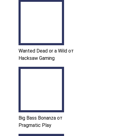
Wanted Dead or a Wild от
Hacksaw Gaming
Big Bass Bonanza от
Pragmatic Play