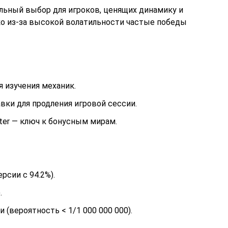
альный выбор для игроков, ценящих динамику и
о из-за высокой волатильности частые победы
 изучения механик.
вки для продления игровой сессии.
eter — ключ к бонусным мирам.
рсии с 94.2%).
.
 (вероятность < 1/1 000 000 000).