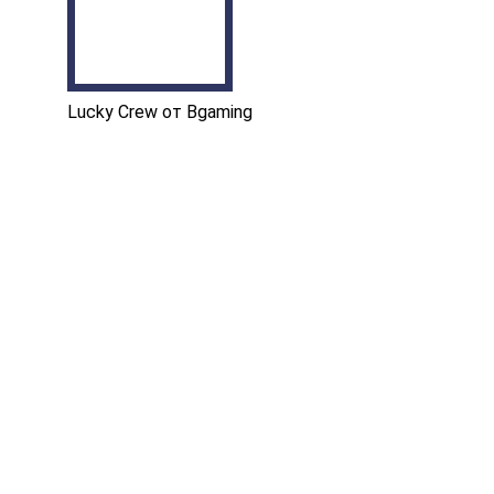
Lucky Crew от Bgaming