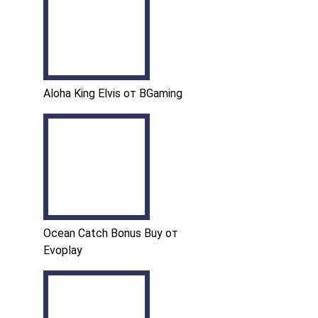
Aloha King Elvis от BGaming
Ocean Catch Bonus Buy от
Evoplay