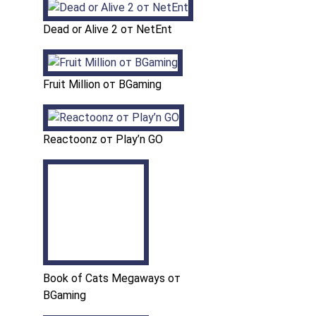
Dead or Alive 2 от NetEnt
Fruit Million от BGaming
Reactoonz от Play’n GO
Book of Cats Megaways от
BGaming