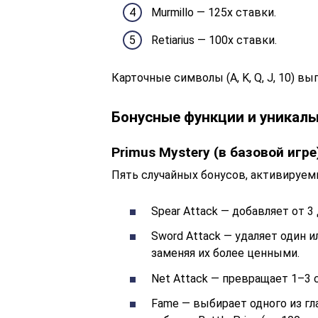
Murmillo — 125x ставки.
Retiarius — 100x ставки.
Карточные символы (A, K, Q, J, 10) в
Бонусные функции и уникал
Primus Mystery (в базовой игре
Пять случайных бонусов, активируем
Spear Attack — добавляет от 3 
Sword Attack — удаляет один 
заменяя их более ценными.
Net Attack — превращает 1–3 с
Fame — выбирает одного из гл