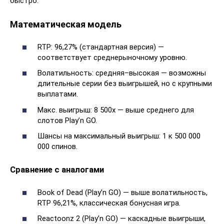
быстро.
Математическая модель
RTP: 96,27% (стандартная версия) —
соответствует среднерыночному уровню.
Волатильность: средняя–высокая — возможны
длительные серии без выигрышей, но с крупными
выплатами.
Макс. выигрыш: 8 500x — выше среднего для
слотов Play’n GO.
Шансы на максимальный выигрыш: 1 к 500 000
000 спинов.
Сравнение с аналогами
Book of Dead (Play’n GO) — выше волатильность,
RTP 96,21%, классическая бонусная игра.
Reactoonz 2 (Play’n GO) — каскадные выигрыши,