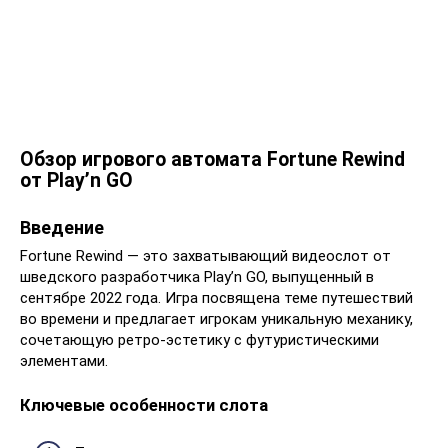
Обзор игрового автомата Fortune Rewind
от Play’n GO
Введение
Fortune Rewind — это захватывающий видеослот от
шведского разработчика Play’n GO, выпущенный в
сентябре 2022 года. Игра посвящена теме путешествий
во времени и предлагает игрокам уникальную механику,
сочетающую ретро-эстетику с футуристическими
элементами.
Ключевые особенности слота