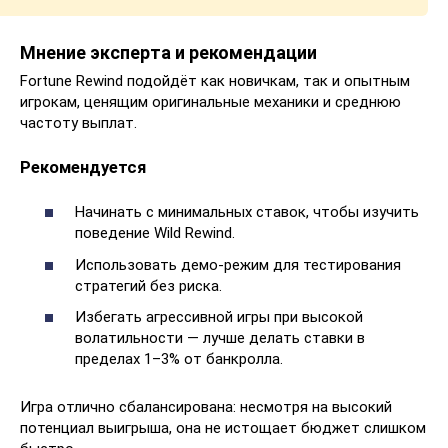
Мнение эксперта и рекомендации
Fortune Rewind подойдёт как новичкам, так и опытным
игрокам, ценящим оригинальные механики и среднюю
частоту выплат.
Рекомендуется
Начинать с минимальных ставок, чтобы изучить
поведение Wild Rewind.
Использовать демо-режим для тестирования
стратегий без риска.
Избегать агрессивной игры при высокой
волатильности — лучше делать ставки в
пределах 1–3% от банкролла.
Игра отлично сбалансирована: несмотря на высокий
потенциал выигрыша, она не истощает бюджет слишком