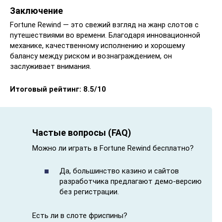
Заключение
Fortune Rewind — это свежий взгляд на жанр слотов с
путешествиями во времени. Благодаря инновационной
механике, качественному исполнению и хорошему
балансу между риском и вознаграждением, он
заслуживает внимания.
Итоговый рейтинг: 8.5/10
Частые вопросы (FAQ)
Можно ли играть в Fortune Rewind бесплатно?
Да, большинство казино и сайтов
разработчика предлагают демо-версию
без регистрации.
Есть ли в слоте фриспины?