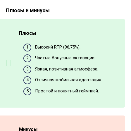
Плюсы и минусы
Плюсы
Высокий RTP (96,75%).
Частые бонусные активации.
Яркая, позитивная атмосфера.
Отличная мобильная адаптация.
Простой и понятный геймплей.
Минусы