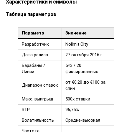
Характеристики и символы
Таблица параметров
Параметр
Значение
Разработчик
Nolimit City
Дата релиза
27 октября 2016 г.
Барабаны /
5×3 / 20
Линии
фиксированных
от €0,20 до €100 за
Диапазон ставок
спин
Макс. выигрыш
500x ставки
RTP
96,75%
Волатильность
Средне-высокая
Частота