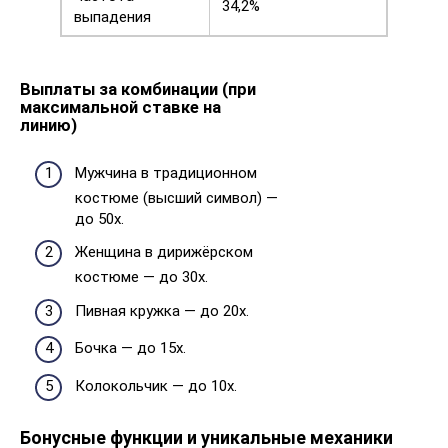
34,2%
выпадения
Выплаты за комбинации (при
максимальной ставке на
линию)
Мужчина в традиционном
костюме (высший символ) —
до 50x.
Женщина в дирижёрском
костюме — до 30x.
Пивная кружка — до 20x.
Бочка — до 15x.
Колокольчик — до 10x.
Бонусные функции и уникальные механики