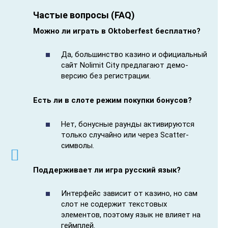
Частые вопросы (FAQ)
Можно ли играть в Oktoberfest бесплатно?
Да, большинство казино и официальный
сайт Nolimit City предлагают демо-
версию без регистрации.
Есть ли в слоте режим покупки бонусов?
Нет, бонусные раунды активируются
только случайно или через Scatter-
символы.
Поддерживает ли игра русский язык?
Интерфейс зависит от казино, но сам
слот не содержит текстовых
элементов, поэтому язык не влияет на
геймплей.