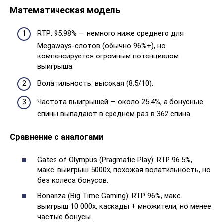
Математическая модель
RTP: 95.98% — немного ниже среднего для
Megaways-слотов (обычно 96%+), но
компенсируется огромным потенциалом
выигрыша.
Волатильность: высокая (8.5/10).
Частота выигрышей — около 25.4%, а бонусные
спины выпадают в среднем раз в 362 спина.
Сравнение с аналогами
Gates of Olympus (Pragmatic Play): RTP 96.5%,
макс. выигрыш 5000x, похожая волатильность, но
без колеса бонусов.
Bonanza (Big Time Gaming): RTP 96%, макс.
выигрыш 10 000x, каскады + множители, но менее
частые бонусы.