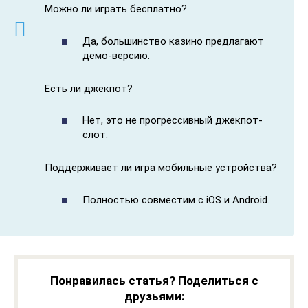
Можно ли играть бесплатно?
Да, большинство казино предлагают
демо-версию.
Есть ли джекпот?
Нет, это не прогрессивный джекпот-
слот.
Поддерживает ли игра мобильные устройства?
Полностью совместим с iOS и Android.
Понравилась статья? Поделиться с
друзьями: