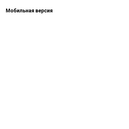
Мобильная версия