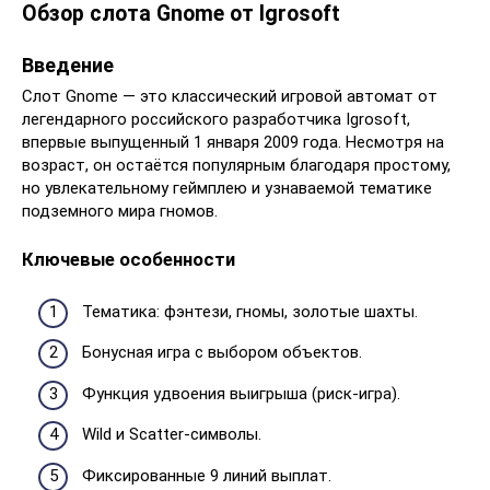
Обзор слота Gnome от Igrosoft
Введение
Слот Gnome — это классический игровой автомат от
легендарного российского разработчика Igrosoft,
впервые выпущенный 1 января 2009 года. Несмотря на
возраст, он остаётся популярным благодаря простому,
но увлекательному геймплею и узнаваемой тематике
подземного мира гномов.
Ключевые особенности
Тематика: фэнтези, гномы, золотые шахты.
Бонусная игра с выбором объектов.
Функция удвоения выигрыша (риск-игра).
Wild и Scatter-символы.
Фиксированные 9 линий выплат.