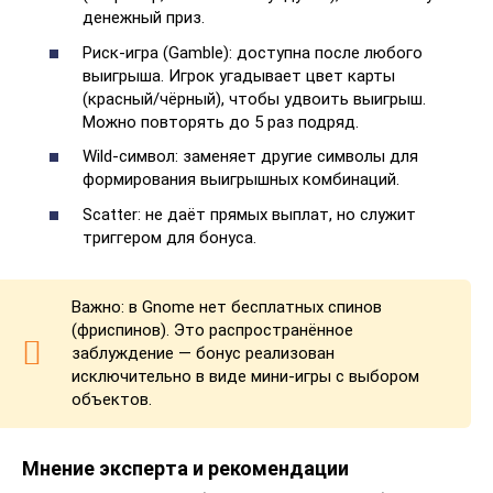
денежный приз.
Риск-игра (Gamble): доступна после любого
выигрыша. Игрок угадывает цвет карты
(красный/чёрный), чтобы удвоить выигрыш.
Можно повторять до 5 раз подряд.
Wild-символ: заменяет другие символы для
формирования выигрышных комбинаций.
Scatter: не даёт прямых выплат, но служит
триггером для бонуса.
Важно: в Gnome нет бесплатных спинов
(фриспинов). Это распространённое
заблуждение — бонус реализован
исключительно в виде мини-игры с выбором
объектов.
Мнение эксперта и рекомендации