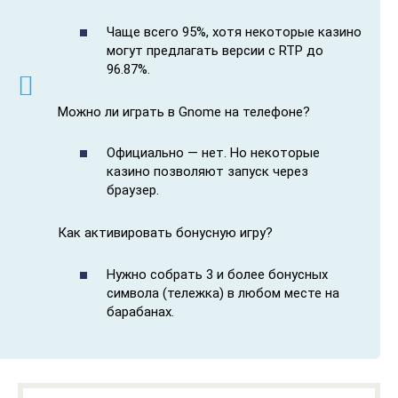
Чаще всего 95%, хотя некоторые казино
могут предлагать версии с RTP до
96.87%.
Можно ли играть в Gnome на телефоне?
Официально — нет. Но некоторые
казино позволяют запуск через
браузер.
Как активировать бонусную игру?
Нужно собрать 3 и более бонусных
символа (тележка) в любом месте на
барабанах.