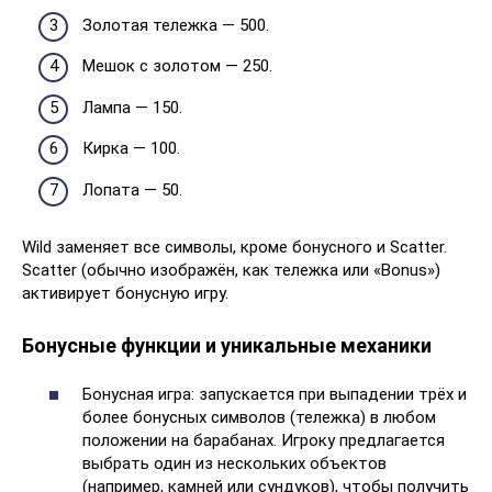
Золотая тележка — 500.
Мешок с золотом — 250.
Лампа — 150.
Кирка — 100.
Лопата — 50.
Wild заменяет все символы, кроме бонусного и Scatter.
Scatter (обычно изображён, как тележка или «Bonus»)
активирует бонусную игру.
Бонусные функции и уникальные механики
Бонусная игра: запускается при выпадении трёх и
более бонусных символов (тележка) в любом
положении на барабанах. Игроку предлагается
выбрать один из нескольких объектов
(например, камней или сундуков), чтобы получить