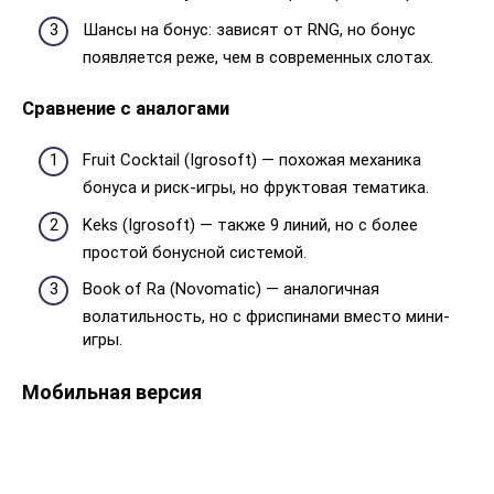
Шансы на бонус: зависят от RNG, но бонус
появляется реже, чем в современных слотах.
Сравнение с аналогами
Fruit Cocktail (Igrosoft) — похожая механика
бонуса и риск-игры, но фруктовая тематика.
Keks (Igrosoft) — также 9 линий, но с более
простой бонусной системой.
Book of Ra (Novomatic) — аналогичная
волатильность, но с фриспинами вместо мини-
игры.
Мобильная версия