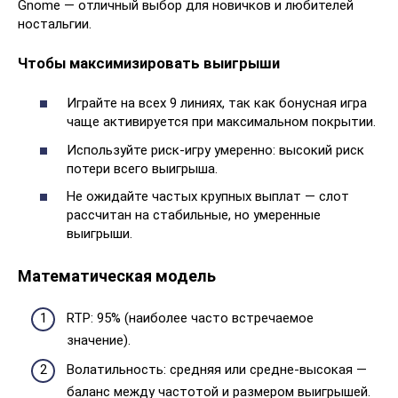
Gnome — отличный выбор для новичков и любителей
ностальгии.
Чтобы максимизировать выигрыши
Играйте на всех 9 линиях, так как бонусная игра
чаще активируется при максимальном покрытии.
Используйте риск-игру умеренно: высокий риск
потери всего выигрыша.
Не ожидайте частых крупных выплат — слот
рассчитан на стабильные, но умеренные
выигрыши.
Математическая модель
RTP: 95% (наиболее часто встречаемое
значение).
Волатильность: средняя или средне-высокая —
баланс между частотой и размером выигрышей.