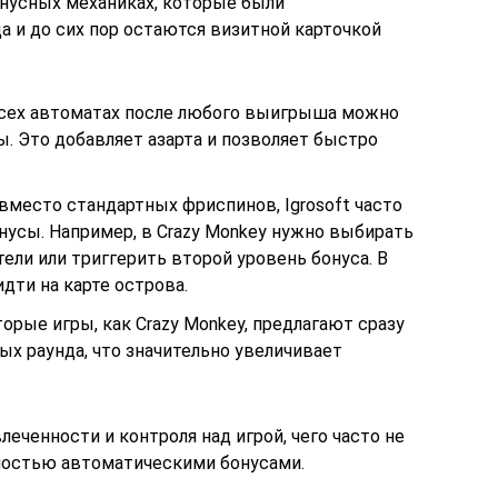
бонусных механиках, которые были
 и до сих пор остаются визитной карточкой
 всех автоматах после любого выигрыша можно
ы. Это добавляет азарта и позволяет быстро
вместо стандартных фриспинов, Igrosoft часто
нусы. Например, в Crazy Monkey нужно выбирать
ели или триггерить второй уровень бонуса. В
идти на карте острова.
рые игры, как Crazy Monkey, предлагают сразу
х раунда, что значительно увеличивает
ченности и контроля над игрой, чего часто не
лностью автоматическими бонусами.