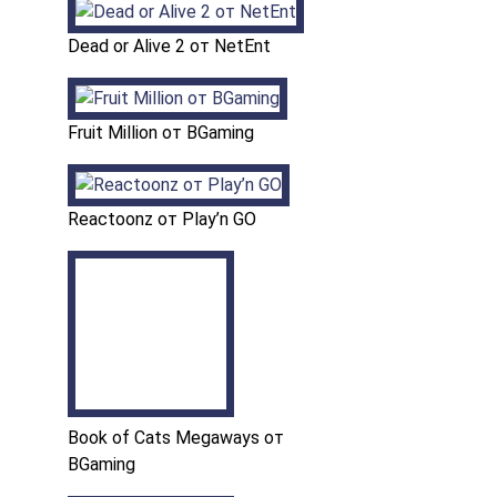
Dead or Alive 2 от NetEnt
Fruit Million от BGaming
Reactoonz от Play’n GO
Book of Cats Megaways от
BGaming