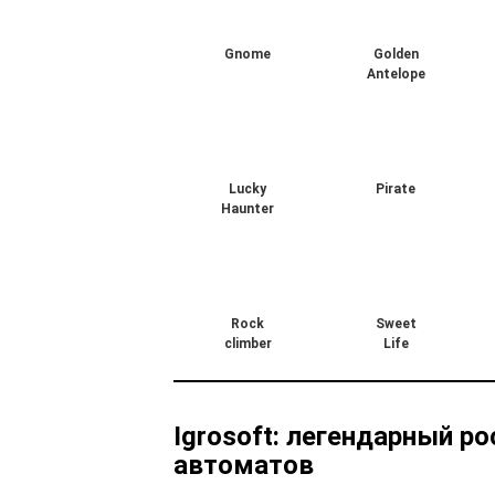
Gnome
Golden
Antelope
Lucky
Pirate
Haunter
Rock
Sweet
climber
Life
Igrosoft: легендарный р
автоматов