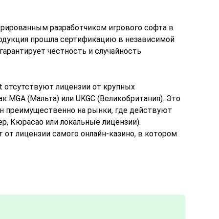
стрированным разработчиком игрового софта в
продукция прошла сертификацию в независимой
 гарантирует честность и случайность
ft отсутствуют лицензии от крупных
к MGA (Мальта) или UKGC (Великобритания). Это
ан преимущественно на рынки, где действуют
р, Кюрасао или локальные лицензии).
 от лицензии самого онлайн-казино, в котором