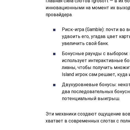
Главная сила слотов Igrosoft — в их 
инновационными на момент их выхода
провайдера.
Риск-игра (Gamble): почти во
удвоить его, угадав цвет карт
увеличить свой банк.
Бонусные раунды с выбором: 
использует интерактивные бо
лианы, чтобы получить множит
Island игрок сам решает, куда 
Двухуровневые бонусы: некото
два последовательных бонусны
потенциальный выигрыш.
Эти механики создают ощущение вовле
хватает в современных слотах с по