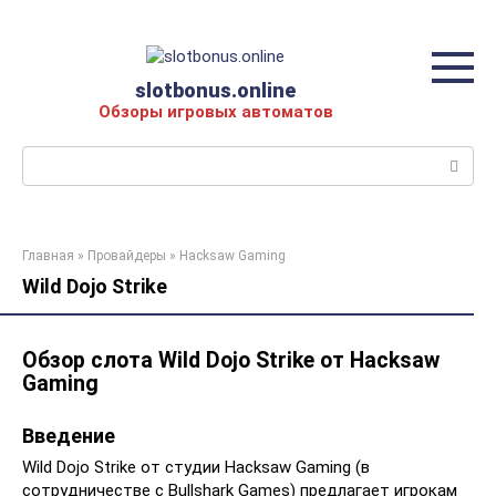
Сайт носит исключительно информационный характер, не содержит
Перейти
ссылок на онлайн-казино и не организует игры на деньги. Для связи
к
воспользуйтесь электронной почтой: slotbonus@mail.ru
контенту
slotbonus.online
Обзоры игровых автоматов
Поиск:
Главная
»
Провайдеры
»
Hacksaw Gaming
Wild Dojo Strike
Обзор слота Wild Dojo Strike от Hacksaw
Gaming
Введение
Wild Dojo Strike от студии Hacksaw Gaming (в
сотрудничестве с Bullshark Games) предлагает игрокам