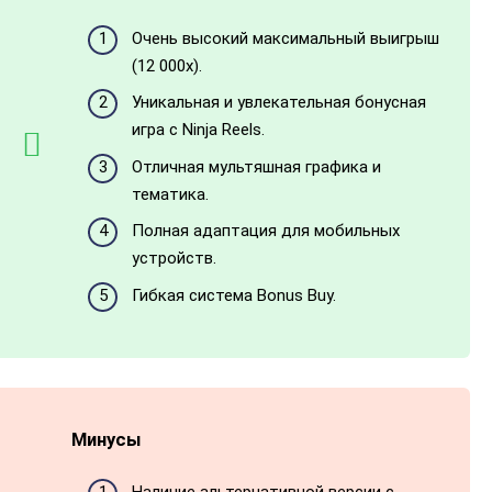
Очень высокий максимальный выигрыш
(12 000x).
Уникальная и увлекательная бонусная
игра с Ninja Reels.
Отличная мультяшная графика и
тематика.
Полная адаптация для мобильных
устройств.
Гибкая система Bonus Buy.
Минусы
Наличие альтернативной версии с