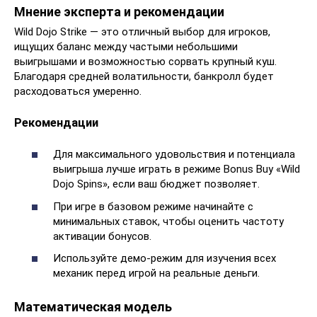
Мнение эксперта и рекомендации
Wild Dojo Strike — это отличный выбор для игроков,
ищущих баланс между частыми небольшими
выигрышами и возможностью сорвать крупный куш.
Благодаря средней волатильности, банкролл будет
расходоваться умеренно.
Рекомендации
Для максимального удовольствия и потенциала
выигрыша лучше играть в режиме Bonus Buy «Wild
Dojo Spins», если ваш бюджет позволяет.
При игре в базовом режиме начинайте с
минимальных ставок, чтобы оценить частоту
активации бонусов.
Используйте демо-режим для изучения всех
механик перед игрой на реальные деньги.
Математическая модель