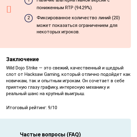
пониженным RTP (94.29%).
Фиксированное количество линий (20)
может показаться ограничением для
некоторых игроков.
Заключение
Wild Dojo Strike — это свежий, качественный и щедрый
слот от Hacksaw Gaming, который отлично подойдет как
новичкам, так и опытным игрокам. Он сочетает в себе
приятную глазу графику, интересную механику и
реальный шанс на крупный выигрыш.
Итоговый рейтинг: 9/10
Частые вопросы (FAQ)