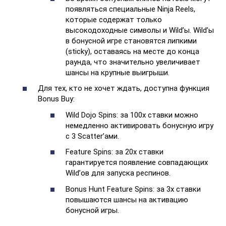
появляться специальные Ninja Reels,
которые содержат только
высокодоходные символы и Wild’ы. Wild’ы
в бонусной игре становятся липкими
(sticky), оставаясь на месте до конца
раунда, что значительно увеличивает
шансы на крупные выигрыши.
Для тех, кто не хочет ждать, доступна функция
Bonus Buy:
Wild Dojo Spins: за 100x ставки можно
немедленно активировать бонусную игру
с 3 Scatter’ами.
Feature Spins: за 20x ставки
гарантируется появление совпадающих
Wild’ов для запуска респинов.
Bonus Hunt Feature Spins: за 3x ставки
повышаются шансы на активацию
бонусной игры.