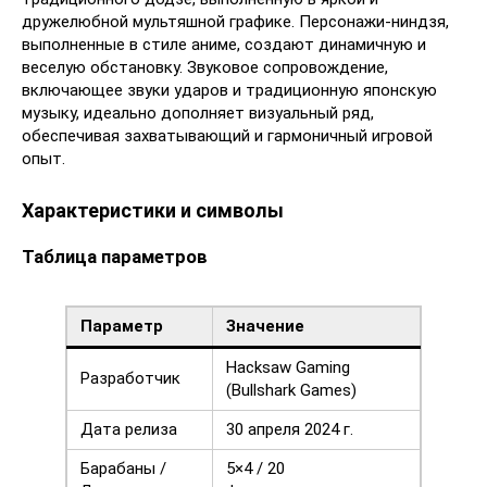
дружелюбной мультяшной графике. Персонажи-ниндзя,
выполненные в стиле аниме, создают динамичную и
веселую обстановку. Звуковое сопровождение,
включающее звуки ударов и традиционную японскую
музыку, идеально дополняет визуальный ряд,
обеспечивая захватывающий и гармоничный игровой
опыт.
Характеристики и символы
Таблица параметров
Параметр
Значение
Hacksaw Gaming
Разработчик
(Bullshark Games)
Дата релиза
30 апреля 2024 г.
Барабаны /
5×4 / 20