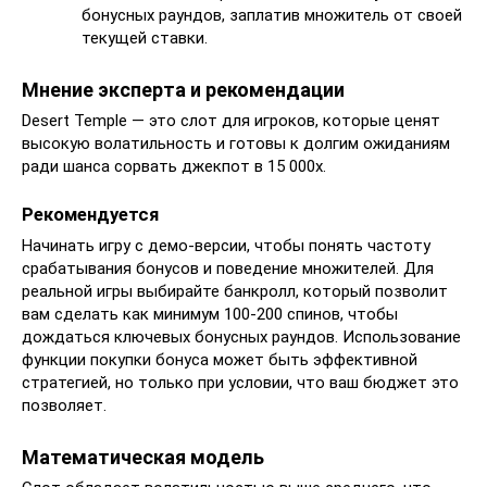
бонусных раундов, заплатив множитель от своей
текущей ставки.
Мнение эксперта и рекомендации
Desert Temple — это слот для игроков, которые ценят
высокую волатильность и готовы к долгим ожиданиям
ради шанса сорвать джекпот в 15 000x.
Рекомендуется
Начинать игру с демо-версии, чтобы понять частоту
срабатывания бонусов и поведение множителей. Для
реальной игры выбирайте банкролл, который позволит
вам сделать как минимум 100-200 спинов, чтобы
дождаться ключевых бонусных раундов. Использование
функции покупки бонуса может быть эффективной
стратегией, но только при условии, что ваш бюджет это
позволяет.
Математическая модель