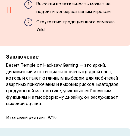
Высокая волатильность может не
подойти консервативным игрокам.
Отсутствие традиционного символа
Wild.
Заключение
Desert Temple от Hacksaw Gaming — это яркий,
динамичный и потенциально очень щедрый слот,
который станет отличным выбором для любителей
азартных приключений и высоких рисков. Благодаря
продуманной математике, уникальным бонусным
функциям и атмосферному дизайну, он заслуживает
высокой оценки.
Итоговый рейтинг: 9/10