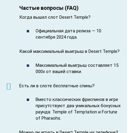
Частые вопросы (FAQ)
Когда вышел слот Desert Temple?
Официальная дата релиза — 10
сентября 2024 года.
Какой максимальный выигрыш в Desert Temple?
Максимальный выигрыш составляет 15
000x от вашей ставки.
Есть ли в слоте бесплатные спины?
Вместо классических фриспинов в игре
присутствуют два уникальных бонусных
раунда: Temple of Temptation и Fortune
of Pharaohs.
Можно ли играть в Desert Temple на телефоне?