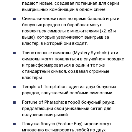
падают новые, создавая потенциал для серии
выигрышных комбинаций в одном спине.
Символы-множители: во время базовой игры и
бонусных раундов на барабанах могут
появляться символы с множителями (x2, x3 и
выше), которые увеличивают выигрыш за
кластер, в который они входят.
Таинственные символы (Mystery Symbols): эти
символы могут появляться в случайном порядке
и трансформироваться в один и тот же
стандартный символ, создавая огромные
кластеры.
Temple of Temptation: один из двух бонусных
раундов, запускаемый особыми символами.
Fortune of Pharaohs: второй бонусный раунд,
предлагающий свой уникальный сетап для
получения выигрышей.
Покупка бонуса (Feature Buy): игроки могут
мгновенно активировать любой из двух