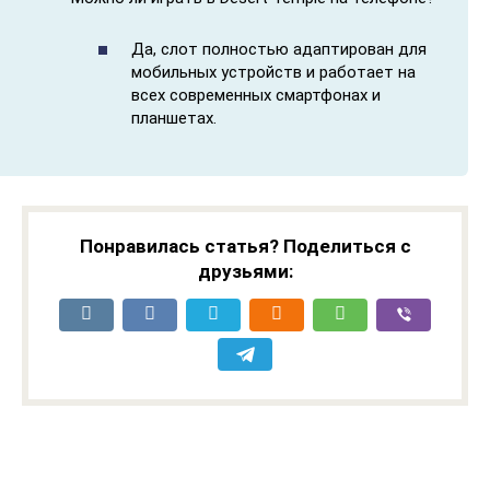
Да, слот полностью адаптирован для
мобильных устройств и работает на
всех современных смартфонах и
планшетах.
Понравилась статья? Поделиться с
друзьями: