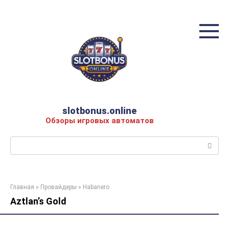
Сайт носит исключительно информационный характер, не содержит
Перейти
ссылок на онлайн-казино и не организует игры на деньги. Для связи
к
воспользуйтесь электронной почтой: slotbonus@mail.ru
контенту
slotbonus.online
Обзоры игровых автоматов
Поиск:
Главная
»
Провайдеры
»
Habanero
Aztlan’s Gold