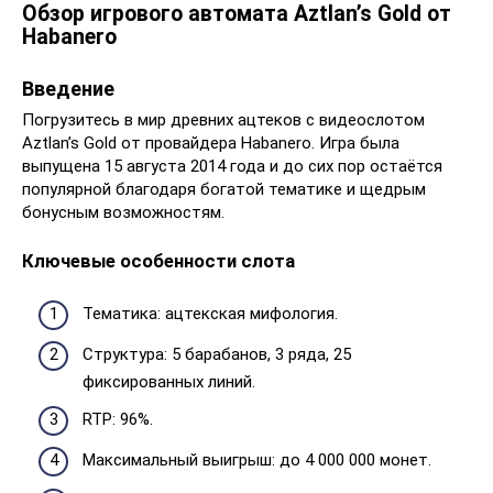
Обзор игрового автомата Aztlan’s Gold от
Habanero
Введение
Погрузитесь в мир древних ацтеков с видеослотом
Aztlan’s Gold от провайдера Habanero. Игра была
выпущена 15 августа 2014 года и до сих пор остаётся
популярной благодаря богатой тематике и щедрым
бонусным возможностям.
Ключевые особенности слота
Тематика: ацтекская мифология.
Структура: 5 барабанов, 3 ряда, 25
фиксированных линий.
RTP: 96%.
Максимальный выигрыш: до 4 000 000 монет.