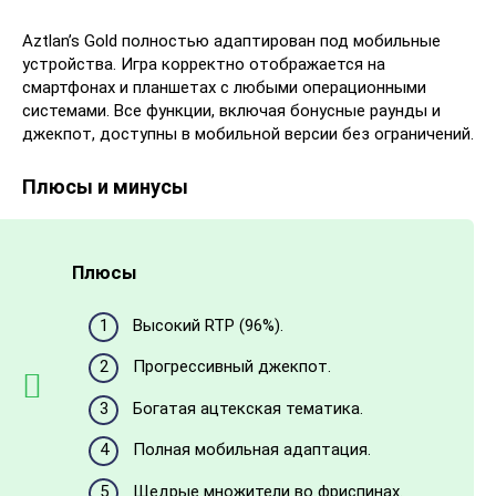
Aztlan’s Gold полностью адаптирован под мобильные
устройства. Игра корректно отображается на
смартфонах и планшетах с любыми операционными
системами. Все функции, включая бонусные раунды и
джекпот, доступны в мобильной версии без ограничений.
Плюсы и минусы
Плюсы
Высокий RTP (96%).
Прогрессивный джекпот.
Богатая ацтекская тематика.
Полная мобильная адаптация.
Щедрые множители во фриспинах.