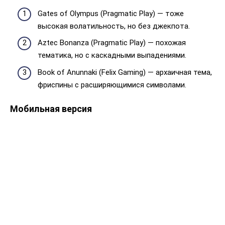
Gates of Olympus (Pragmatic Play) — тоже
высокая волатильность, но без джекпота.
Aztec Bonanza (Pragmatic Play) — похожая
тематика, но с каскадными выпадениями.
Book of Anunnaki (Felix Gaming) — архаичная тема,
фриспины с расширяющимися символами.
Мобильная версия