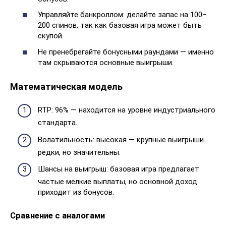
Управляйте банкроллом: делайте запас на 100–
200 спинов, так как базовая игра может быть
скупой.
Не пренебрегайте бонусными раундами — именно
там скрываются основные выигрыши.
Математическая модель
RTP: 96% — находится на уровне индустриального
стандарта.
Волатильность: высокая — крупные выигрыши
редки, но значительны.
Шансы на выигрыш: базовая игра предлагает
частые мелкие выплаты, но основной доход
приходит из бонусов.
Сравнение с аналогами