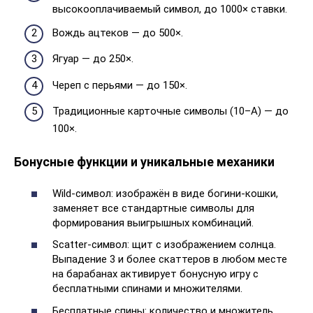
высокооплачиваемый символ, до 1000× ставки.
Вождь ацтеков — до 500×.
Ягуар — до 250×.
Череп с перьями — до 150×.
Традиционные карточные символы (10–A) — до
100×.
Бонусные функции и уникальные механики
Wild-символ: изображён в виде богини-кошки,
заменяет все стандартные символы для
формирования выигрышных комбинаций.
Scatter-символ: щит с изображением солнца.
Выпадение 3 и более скаттеров в любом месте
на барабанах активирует бонусную игру с
бесплатными спинами и множителями.
Бесплатные спины: количество и множитель