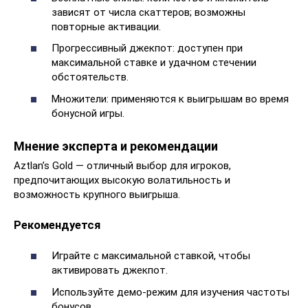
зависят от числа скаттеров; возможны
повторные активации.
Прогрессивный джекпот: доступен при
максимальной ставке и удачном стечении
обстоятельств.
Множители: применяются к выигрышам во время
бонусной игры.
Мнение эксперта и рекомендации
Aztlan’s Gold — отличный выбор для игроков,
предпочитающих высокую волатильность и
возможность крупного выигрыша.
Рекомендуется
Играйте с максимальной ставкой, чтобы
активировать джекпот.
Используйте демо-режим для изучения частоты
бонусов.