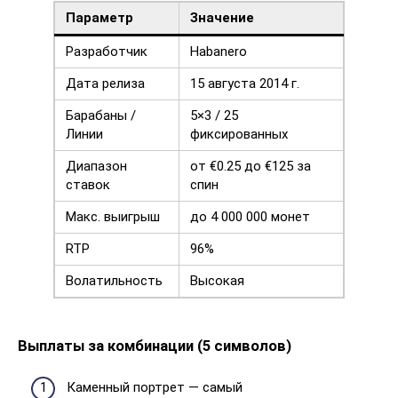
Параметр
Значение
Разработчик
Habanero
Дата релиза
15 августа 2014 г.
Барабаны /
5×3 / 25
Линии
фиксированных
Диапазон
от €0.25 до €125 за
ставок
спин
Макс. выигрыш
до 4 000 000 монет
RTP
96%
Волатильность
Высокая
Выплаты за комбинации (5 символов)
Каменный портрет — самый