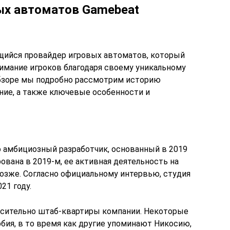
ых автоматов Gamebeat
щийся провайдер игровых автоматов, который
нимание игроков благодаря своему уникальному
обзоре мы подробно рассмотрим историю
ание, а также ключевые особенности и
о амбициозный разработчик, основанный в 2019
рована в 2019-м, ее активная деятельность на
озже. Согласно официальному интервью, студия
21 году.
осительно штаб-квартиры компании. Некоторые
бия, в то время как другие упоминают Никосию,