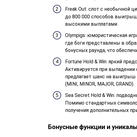
Freak Out: слот с необычной 
до 800 000 способов выигрыша
высокими выплатами.
Olympigs: юмористическая иг
где боги представлены в обра
бонусных раунда, что обеспе
Fortune Hold & Win: яркий пре
Активируется при выпадении 
предлагает шанс на выигрыш
(MINI, MINOR, MAJOR, GRAND).
Sea Secret Hold & Win: подвод
Помимо стандартных символов
получения дополнительных пр
Бонусные функции и уникал