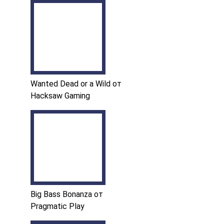
Wanted Dead or a Wild от
Hacksaw Gaming
Big Bass Bonanza от
Pragmatic Play