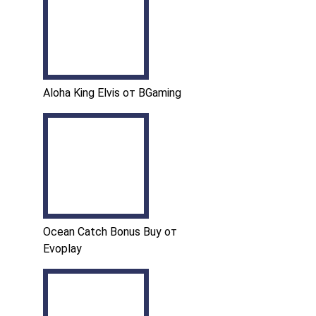
Aloha King Elvis от BGaming
Ocean Catch Bonus Buy от
Evoplay