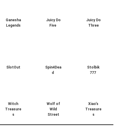
Ganesha
Juicy Do
Juicy Do
Legends
Five
Three
SlotOut
Spin4Dea
Stolbik
d
777
Witch
Wolf of
Xiao’s
Treasure
Wild
Treasure
s
Street
s