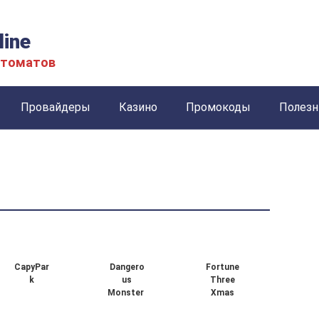
содержит ссылок на онлайн-казино и не организует игры на деньги. Для связ
line
втоматов
Провайдеры
Казино
Промокоды
Полезн
CapyPar
Dangero
Fortune
k
us
Three
Monster
Xmas