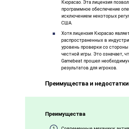
Кюрасао. Эта лицензия позвол
программное обеспечение опер
исключением некоторых регул
США.
Хотя лицензия Кюрасао являет
распространенных в индустри
уровень проверки со стороны
честной игры. Это означает, ч
Gamebeat прошел необходиму
результатов для игроков.
Преимущества и недостатки
Преимущества
Современные механики: актив