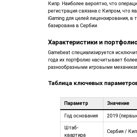
Кипр. Наиболее вероятно, что операц
регистрация связана с Кипром, что я
iGaming для целей лицензирования, в
базирована в Сербии.
Характеристики и портфоли
Gamebeat специализируется исключит
года их портфолио насчитывает более
разнообразными игровыми механика
Таблица ключевых параметро
Параметр
Значение
Год основания
2019 (первы
Штаб-
Сербия / Ки
квартира