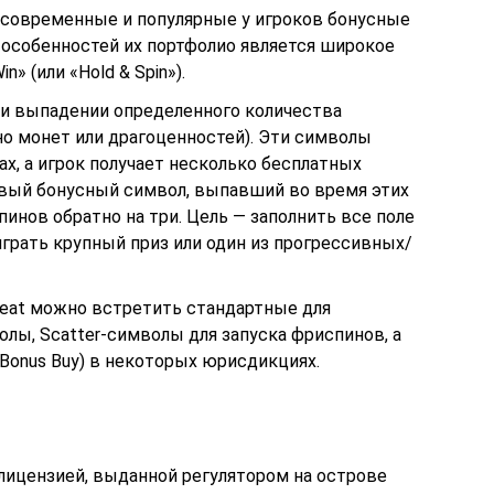
 современные и популярные у игроков бонусные
 особенностей их портфолио является широкое
» (или «Hold & Spin»).
ри выпадении определенного количества
о монет или драгоценностей). Эти символы
х, а игрок получает несколько бесплатных
овый бонусный символ, выпавший во время этих
пинов обратно на три. Цель — заполнить все поле
грать крупный приз или один из прогрессивных/
beat можно встретить стандартные для
олы, Scatter-символы для запуска фриспинов, а
Bonus Buy) в некоторых юрисдикциях.
 лицензией, выданной регулятором на острове