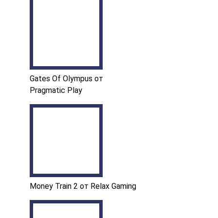
Gates Of Olympus от
Pragmatic Play
Money Train 2 от Relax Gaming