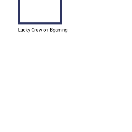
Lucky Crew от Bgaming