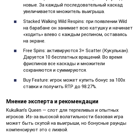
новые. За каждый последовательный каскад
увеличивается множитель выигрыша.
Stacked Walking Wild Respins: при появлении Wild
на барабане он занимает всю катушку и начинает
«ходить» влево с каждым респином, оставаясь
на экране.
Free Spins: активируются 3+ Scatter (Кукулькан).
Даруется 10 бесплатных вращений. Во время
фриспинов все каскады и множители
сохраняются и суммируются.
Buy Feature: игрок может купить бонус за 100x
ставки и получить RTP до 98.27%.
Мнение эксперта и рекомендации
Kukulkan’s Queen — слот для терпеливых и опытных
игроков. Из-за высокой волатильности базовая игра
может быть скупой на выигрыши, но бонусные раунды
компенсируют это с лихвой.