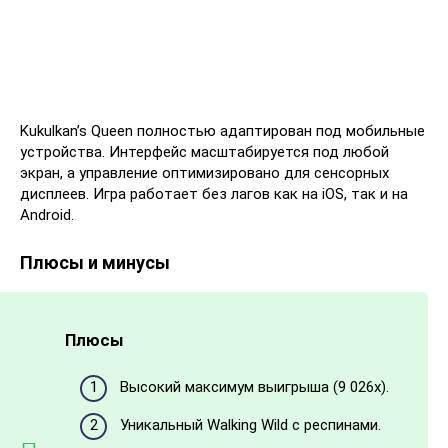
Kukulkan’s Queen полностью адаптирован под мобильные
устройства. Интерфейс масштабируется под любой
экран, а управление оптимизировано для сенсорных
дисплеев. Игра работает без лагов как на iOS, так и на
Android.
Плюсы и минусы
Плюсы
Высокий максимум выигрыша (9 026x).
Уникальный Walking Wild с респинами.