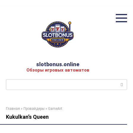
Сайт носит исключительно информационный характер, не содержит
Перейти
ссылок на онлайн-казино и не организует игры на деньги. Для связи
к
воспользуйтесь электронной почтой: slotbonus@mail.ru
контенту
slotbonus.online
Обзоры игровых автоматов
Поиск:
Главная
»
Провайдеры
»
GameArt
Kukulkan’s Queen