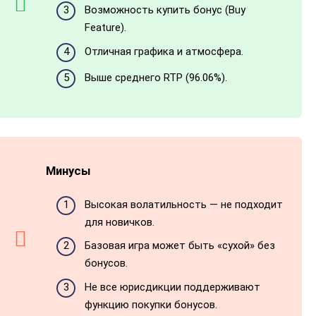
Возможность купить бонус (Buy
Feature).
Отличная графика и атмосфера.
Выше среднего RTP (96.06%).
Минусы
Высокая волатильность — не подходит
для новичков.
Базовая игра может быть «сухой» без
бонусов.
Не все юрисдикции поддерживают
функцию покупки бонусов.