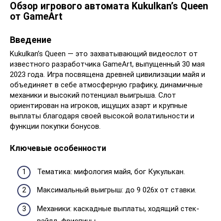
Обзор игрового автомата Kukulkan’s Queen
от GameArt
Введение
Kukulkan’s Queen — это захватывающий видеослот от
известного разработчика GameArt, выпущенный 30 мая
2023 года. Игра посвящена древней цивилизации майя и
объединяет в себе атмосферную графику, динамичные
механики и высокий потенциал выигрыша. Слот
ориентирован на игроков, ищущих азарт и крупные
выплаты благодаря своей высокой волатильности и
функции покупки бонусов.
Ключевые особенности
Тематика: мифология майя, бог Кукулькан.
Максимальный выигрыш: до 9 026x от ставки.
Механики: каскадные выплаты, ходящий стек-
вайлд, фриспины.