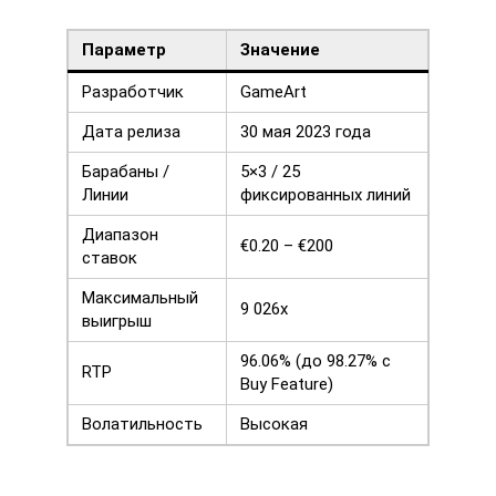
Параметр
Значение
Разработчик
GameArt
Дата релиза
30 мая 2023 года
Барабаны /
5×3 / 25
Линии
фиксированных линий
Диапазон
€0.20 – €200
ставок
Максимальный
9 026x
выигрыш
96.06% (до 98.27% с
RTP
Buy Feature)
Волатильность
Высокая