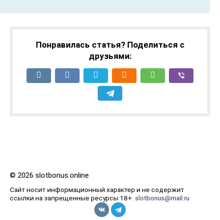
Понравилась статья? Поделиться с
друзьями:
© 2026 slotbonus.online
Сайт носит информационный характер и не содержит
ссылки на запрещенные ресурсы 18+.
slotbonus@mail.ru