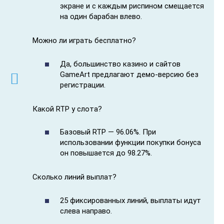
экране и с каждым риспином смещается
на один барабан влево.
Можно ли играть бесплатно?
Да, большинство казино и сайтов
GameArt предлагают демо-версию без
регистрации.
Какой RTP у слота?
Базовый RTP — 96.06%. При
использовании функции покупки бонуса
он повышается до 98.27%.
Сколько линий выплат?
25 фиксированных линий, выплаты идут
слева направо.