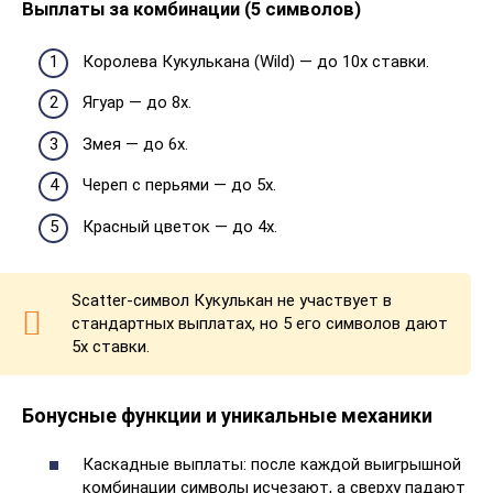
Выплаты за комбинации (5 символов)
Королева Кукулькана (Wild) — до 10x ставки.
Ягуар — до 8x.
Змея — до 6x.
Череп с перьями — до 5x.
Красный цветок — до 4x.
Scatter-символ Кукулькан не участвует в
стандартных выплатах, но 5 его символов дают
5x ставки.
Бонусные функции и уникальные механики
Каскадные выплаты: после каждой выигрышной
комбинации символы исчезают, а сверху падают