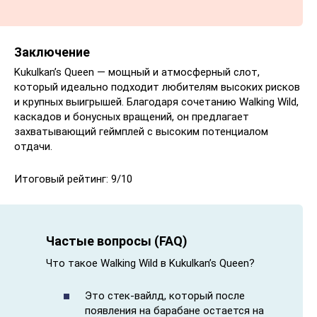
Заключение
Kukulkan’s Queen — мощный и атмосферный слот,
который идеально подходит любителям высоких рисков
и крупных выигрышей. Благодаря сочетанию Walking Wild,
каскадов и бонусных вращений, он предлагает
захватывающий геймплей с высоким потенциалом
отдачи.
Итоговый рейтинг: 9/10
Частые вопросы (FAQ)
Что такое Walking Wild в Kukulkan’s Queen?
Это стек-вайлд, который после
появления на барабане остается на