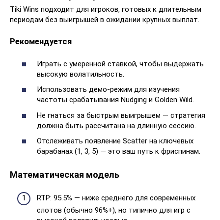
Tiki Wins подходит для игроков, готовых к длительным
периодам без выигрышей в ожидании крупных выплат.
Рекомендуется
Играть с умеренной ставкой, чтобы выдержать
высокую волатильность.
Использовать демо-режим для изучения
частоты срабатывания Nudging и Golden Wild.
Не гнаться за быстрым выигрышем — стратегия
должна быть рассчитана на длинную сессию.
Отслеживать появление Scatter на ключевых
барабанах (1, 3, 5) — это ваш путь к фриспинам.
Математическая модель
RTP: 95.5% — ниже среднего для современных
слотов (обычно 96%+), но типично для игр с