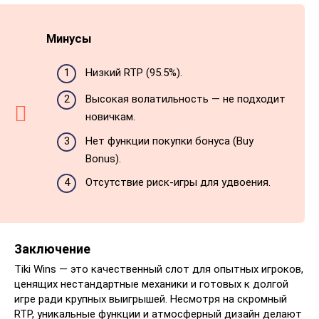
Минусы
Низкий RTP (95.5%).
Высокая волатильность — не подходит
новичкам.
Нет функции покупки бонуса (Buy
Bonus).
Отсутствие риск-игры для удвоения.
Заключение
Tiki Wins — это качественный слот для опытных игроков,
ценящих нестандартные механики и готовых к долгой
игре ради крупных выигрышей. Несмотря на скромный
RTP, уникальные функции и атмосферный дизайн делают