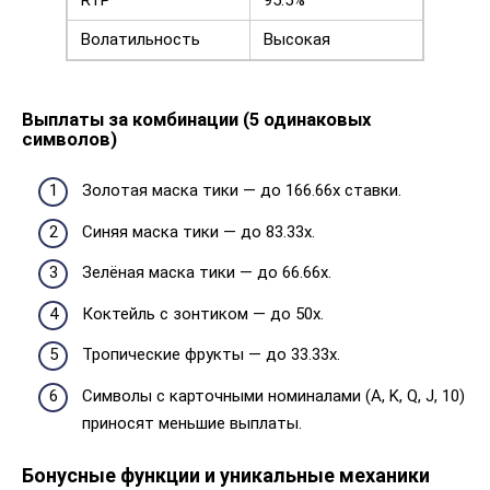
RTP
95.5%
Волатильность
Высокая
Выплаты за комбинации (5 одинаковых
символов)
Золотая маска тики — до 166.66x ставки.
Синяя маска тики — до 83.33x.
Зелёная маска тики — до 66.66x.
Коктейль с зонтиком — до 50x.
Тропические фрукты — до 33.33x.
Символы с карточными номиналами (A, K, Q, J, 10)
приносят меньшие выплаты.
Бонусные функции и уникальные механики