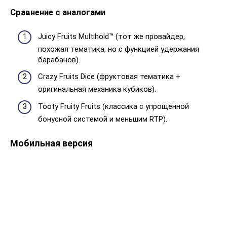
Сравнение с аналогами
Juicy Fruits Multihold™ (тот же провайдер,
похожая тематика, но с функцией удержания
барабанов).
Crazy Fruits Dice (фруктовая тематика +
оригинальная механика кубиков).
Tooty Fruity Fruits (классика с упрощенной
бонусной системой и меньшим RTP).
Мобильная версия