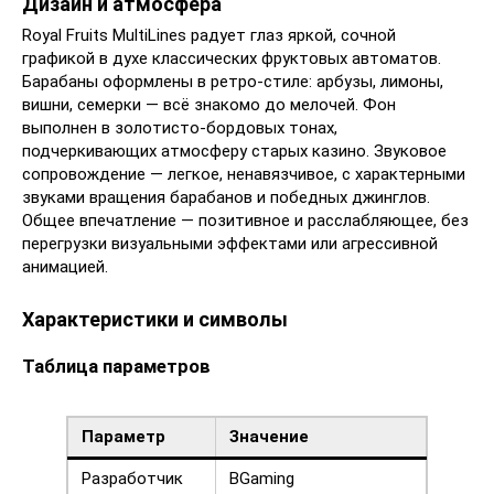
Дизайн и атмосфера
Royal Fruits MultiLines радует глаз яркой, сочной
графикой в духе классических фруктовых автоматов.
Барабаны оформлены в ретро-стиле: арбузы, лимоны,
вишни, семерки — всё знакомо до мелочей. Фон
выполнен в золотисто-бордовых тонах,
подчеркивающих атмосферу старых казино. Звуковое
сопровождение — легкое, ненавязчивое, с характерными
звуками вращения барабанов и победных джинглов.
Общее впечатление — позитивное и расслабляющее, без
перегрузки визуальными эффектами или агрессивной
анимацией.
Характеристики и символы
Таблица параметров
Параметр
Значение
Разработчик
BGaming