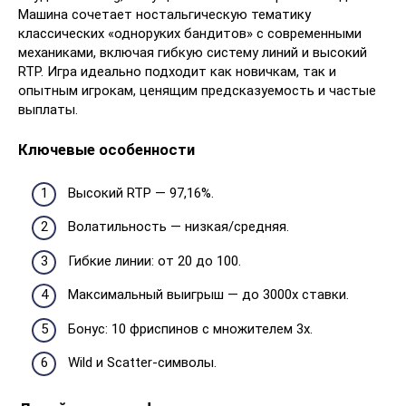
Машина сочетает ностальгическую тематику
классических «одноруких бандитов» с современными
механиками, включая гибкую систему линий и высокий
RTP. Игра идеально подходит как новичкам, так и
опытным игрокам, ценящим предсказуемость и частые
выплаты.
Ключевые особенности
Высокий RTP — 97,16%.
Волатильность — низкая/средняя.
Гибкие линии: от 20 до 100.
Максимальный выигрыш — до 3000x ставки.
Бонус: 10 фриспинов с множителем 3x.
Wild и Scatter-символы.