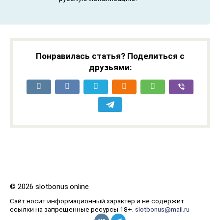
Понравилась статья? Поделиться с
друзьями:
© 2026 slotbonus.online
Сайт носит информационный характер и не содержит
ссылки на запрещенные ресурсы 18+.
slotbonus@mail.ru