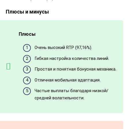
Плюсы и минусы
Плюсы
Очень высокий RTP (97,16%).
Гибкая настройка количества линий.
Простая и понятная бонусная механика.
Отличная мобильная адаптация.
Частые выплаты благодаря низкой/
средней волатильности.