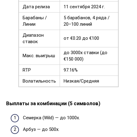
Дата релиза
11 сентября 2024 г.
Барабаны /
5 барабанов, 4 ряда /
Линии
20–100 линий
Диапазон
от €0.20 до €100
ставок
до 3000x ставки (до
Макс. выигрыш
€150 000)
RTP
97.16%
Волатильность
Низкая/Средняя
Выплаты за комбинации (5 символов)
Семерка (Wild) — до 1000x.
Арбуз — до 500x.