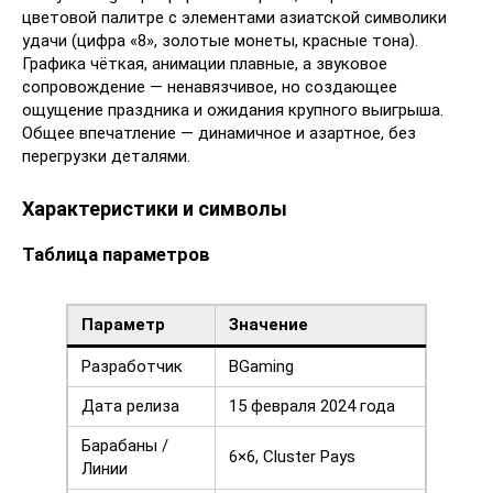
цветовой палитре с элементами азиатской символики
удачи (цифра «8», золотые монеты, красные тона).
Графика чёткая, анимации плавные, а звуковое
сопровождение — ненавязчивое, но создающее
ощущение праздника и ожидания крупного выигрыша.
Общее впечатление — динамичное и азартное, без
перегрузки деталями.
Характеристики и символы
Таблица параметров
Параметр
Значение
Разработчик
BGaming
Дата релиза
15 февраля 2024 года
Барабаны /
6×6, Cluster Pays
Линии