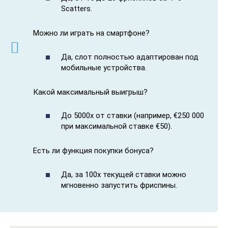
Scatters.
Можно ли играть на смартфоне?
Да, слот полностью адаптирован под
мобильные устройства.
Какой максимальный выигрыш?
До 5000x от ставки (например, €250 000
при максимальной ставке €50).
Есть ли функция покупки бонуса?
Да, за 100x текущей ставки можно
мгновенно запустить фриспины.