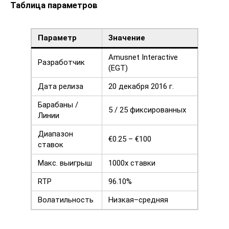
Таблица параметров
Параметр
Значение
Amusnet Interactive
Разработчик
(EGT)
Дата релиза
20 декабря 2016 г.
Барабаны /
5 / 25 фиксированных
Линии
Диапазон
€0.25 – €100
ставок
Макс. выигрыш
1000x ставки
RTP
96.10%
Волатильность
Низкая–средняя