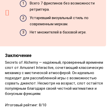
Всего 7 фриспинов без возможности
ретриггера.
Устаревший визуальный стиль по
современным меркам.
Нет множителей в базовой игре.
Заключение
Secrets of Alchemy — надёжный, проверенный временем
слот от Amusnet Interactive, сочетающий классическую
механику с мистической атмосферой. Он идеально
подходит для расслабленной игры с возможностью
сорвать джекпот. Несмотря на возраст, слот остаётся
популярным благодаря своей честной математике и
бонусным функциям.
Итоговый рейтинг: 8/10