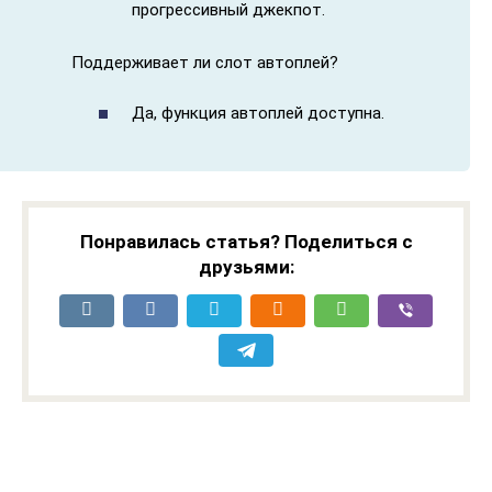
прогрессивный джекпот.
Поддерживает ли слот автоплей?
Да, функция автоплей доступна.
Понравилась статья? Поделиться с
друзьями: