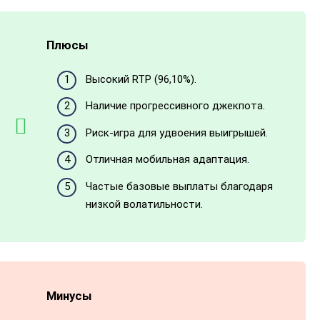
Плюсы
Высокий RTP (96,10%).
Наличие прогрессивного джекпота.
Риск-игра для удвоения выигрышей.
Отличная мобильная адаптация.
Частые базовые выплаты благодаря
низкой волатильности.
Минусы