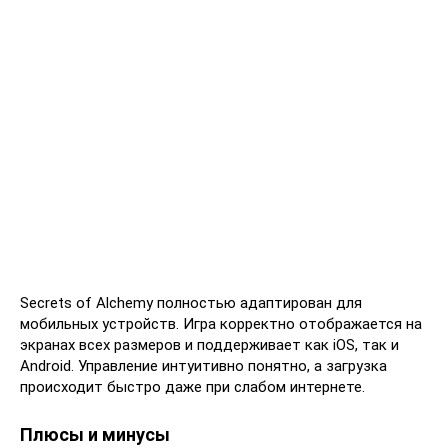
Secrets of Alchemy полностью адаптирован для
мобильных устройств. Игра корректно отображается на
экранах всех размеров и поддерживает как iOS, так и
Android. Управление интуитивно понятно, а загрузка
происходит быстро даже при слабом интернете.
Плюсы и минусы