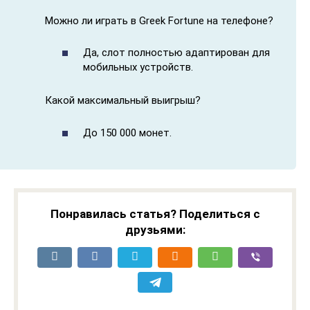
Можно ли играть в Greek Fortune на телефоне?
Да, слот полностью адаптирован для
мобильных устройств.
Какой максимальный выигрыш?
До 150 000 монет.
Понравилась статья? Поделиться с
друзьями: