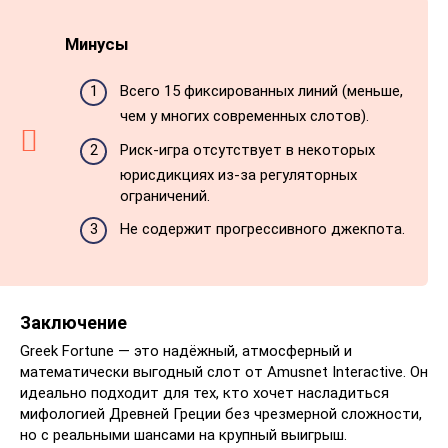
Минусы
Всего 15 фиксированных линий (меньше,
чем у многих современных слотов).
Риск-игра отсутствует в некоторых
юрисдикциях из-за регуляторных
ограничений.
Не содержит прогрессивного джекпота.
Заключение
Greek Fortune — это надёжный, атмосферный и
математически выгодный слот от Amusnet Interactive. Он
идеально подходит для тех, кто хочет насладиться
мифологией Древней Греции без чрезмерной сложности,
но с реальными шансами на крупный выигрыш.