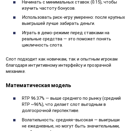
Начинать с минимальных ставок (0.15), чтобы
изучить частоту бонусов.
Использовать риск-игру умеренно: после крупных
выигрышей лучше забирать деньги.
Играть в демо-режиме перед ставками на
реальные средства — это поможет понять
цикличность слота.
Слот подходит как новичкам, так и опытным игрокам
благодаря интуитивному интерфейсу и прозрачной
механике.
Математическая модель
RTP 96.37% — выше среднего по рынку (средний
RTP ~96%), что делает слот выгодным в
долгосрочной перспективе.
Волатильность: средняя–высокая — выигрыши
не ежедневные, но могут быть значительными,