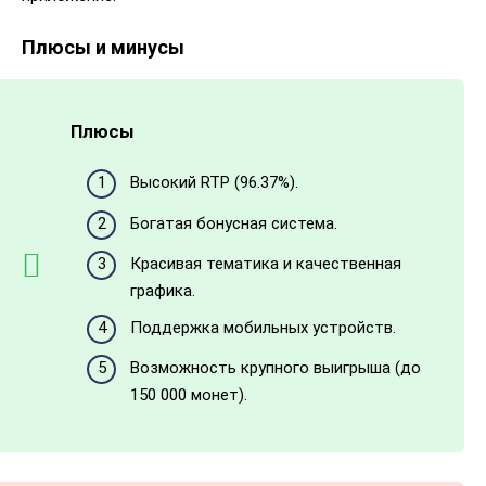
Плюсы и минусы
Плюсы
Высокий RTP (96.37%).
Богатая бонусная система.
Красивая тематика и качественная
графика.
Поддержка мобильных устройств.
Возможность крупного выигрыша (до
150 000 монет).