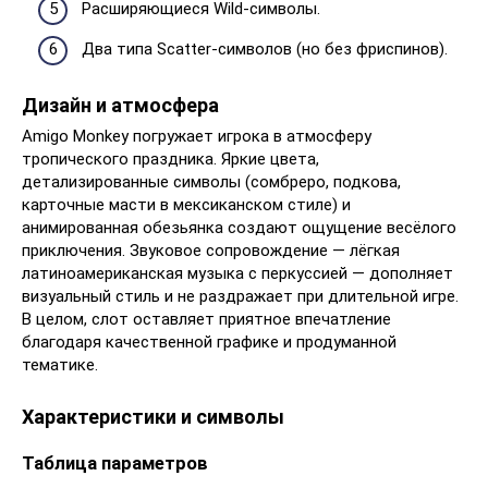
Расширяющиеся Wild-символы.
Два типа Scatter-символов (но без фриспинов).
Дизайн и атмосфера
Amigo Monkey погружает игрока в атмосферу
тропического праздника. Яркие цвета,
детализированные символы (сомбреро, подкова,
карточные масти в мексиканском стиле) и
анимированная обезьянка создают ощущение весёлого
приключения. Звуковое сопровождение — лёгкая
латиноамериканская музыка с перкуссией — дополняет
визуальный стиль и не раздражает при длительной игре.
В целом, слот оставляет приятное впечатление
благодаря качественной графике и продуманной
тематике.
Характеристики и символы
Таблица параметров