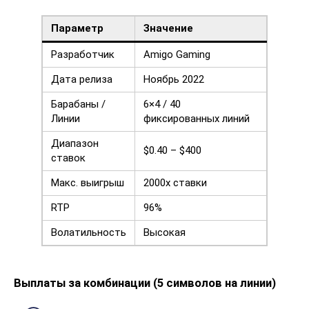
Параметр
Значение
Разработчик
Amigo Gaming
Дата релиза
Ноябрь 2022
Барабаны /
6×4 / 40
Линии
фиксированных линий
Диапазон
$0.40 – $400
ставок
Макс. выигрыш
2000x ставки
RTP
96%
Волатильность
Высокая
Выплаты за комбинации (5 символов на линии)