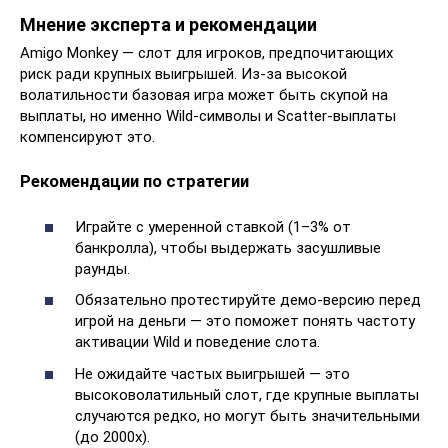
Мнение эксперта и рекомендации
Amigo Monkey — слот для игроков, предпочитающих
риск ради крупных выигрышей. Из-за высокой
волатильности базовая игра может быть скупой на
выплаты, но именно Wild-символы и Scatter-выплаты
компенсируют это.
Рекомендации по стратегии
Играйте с умеренной ставкой (1–3% от
банкролла), чтобы выдержать засушливые
раунды.
Обязательно протестируйте демо-версию перед
игрой на деньги — это поможет понять частоту
активации Wild и поведение слота.
Не ожидайте частых выигрышей — это
высоковолатильный слот, где крупные выплаты
случаются редко, но могут быть значительными
(до 2000x).