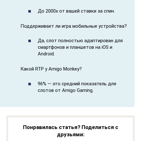
До 2000x от вашей ставки за спин.
Поддерживает ли игра мобильные устройства?
Да, слот полностью адаптирован для
смартфонов и планшетов на iOS и
Android.
Какой RTP у Amigo Monkey?
96% — это средний показатель для
слотов от Amigo Gaming.
Понравилась статья? Поделиться с
друзьями: