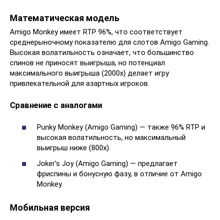
Математическая модель
Amigo Monkey имеет RTP 96%, что соответствует
среднерыночному показателю для слотов Amigo Gaming.
Высокая волатильность означает, что большинство
спинов не приносят выигрыша, но потенциал
максимального выигрыша (2000x) делает игру
привлекательной для азартных игроков.
Сравнение с аналогами
Punky Monkey (Amigo Gaming) — также 96% RTP и
высокая волатильность, но максимальный
выигрыш ниже (800x).
Joker’s Joy (Amigo Gaming) — предлагает
фриспины и бонусную фазу, в отличие от Amigo
Monkey.
Мобильная версия