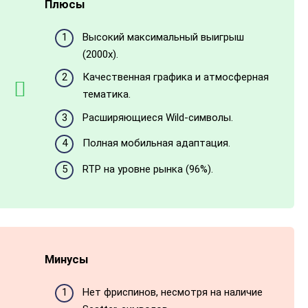
Плюсы
Высокий максимальный выигрыш
(2000x).
Качественная графика и атмосферная
тематика.
Расширяющиеся Wild-символы.
Полная мобильная адаптация.
RTP на уровне рынка (96%).
Минусы
Нет фриспинов, несмотря на наличие