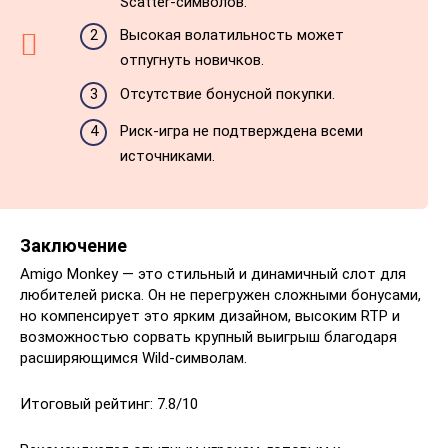
Scatter-символов.
Высокая волатильность может
отпугнуть новичков.
Отсутствие бонусной покупки.
Риск-игра не подтверждена всеми
источниками.
Заключение
Amigo Monkey — это стильный и динамичный слот для
любителей риска. Он не перегружен сложными бонусами,
но компенсирует это ярким дизайном, высоким RTP и
возможностью сорвать крупный выигрыш благодаря
расширяющимся Wild-символам.
Итоговый рейтинг: 7.8/10