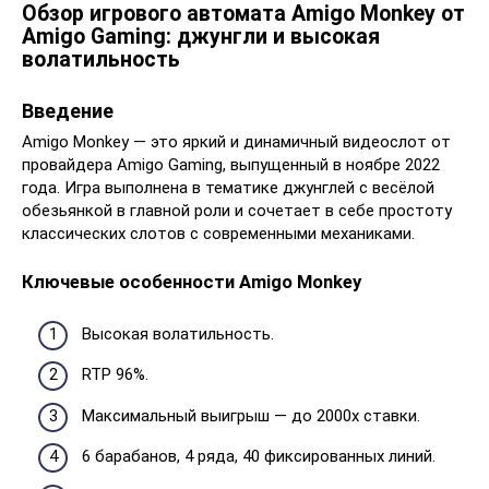
Обзор игрового автомата Amigo Monkey от
Amigo Gaming: джунгли и высокая
волатильность
Введение
Amigo Monkey — это яркий и динамичный видеослот от
провайдера Amigo Gaming, выпущенный в ноябре 2022
года. Игра выполнена в тематике джунглей с весёлой
обезьянкой в главной роли и сочетает в себе простоту
классических слотов с современными механиками.
Ключевые особенности Amigo Monkey
Высокая волатильность.
RTP 96%.
Максимальный выигрыш — до 2000x ставки.
6 барабанов, 4 ряда, 40 фиксированных линий.