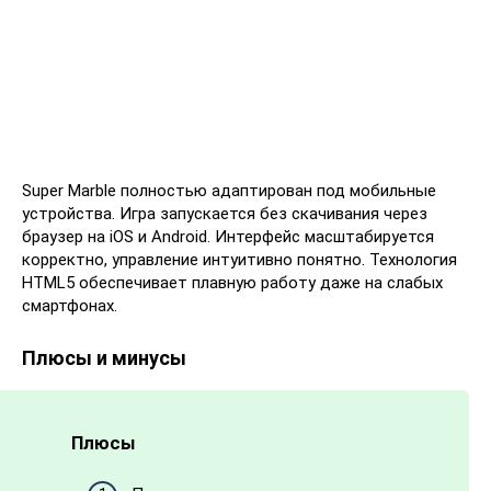
Super Marble полностью адаптирован под мобильные
устройства. Игра запускается без скачивания через
браузер на iOS и Android. Интерфейс масштабируется
корректно, управление интуитивно понятно. Технология
HTML5 обеспечивает плавную работу даже на слабых
смартфонах.
Плюсы и минусы
Плюсы