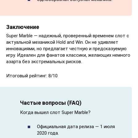
Заключение
Super Marble — надежный, проверенный временем слот с
актуальной механикой Hold and Win. Он не удивляет
инновациями, но предлагает честную и предсказуемую
игру. Идеален для фанатов классики, желающих немного
азарта без экстремальных рисков.
Итоговый рейтинг: 8/10
Частые вопросы (FAQ)
Когда вышел слот Super Marble?
Официальная дата релиза — 1 июля
2020 года.