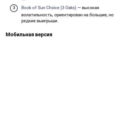
Book of Sun Choice (3 Oaks)
— высокая
волатильность, ориентирован на большие, но
редкие выигрыши.
Мобильная версия