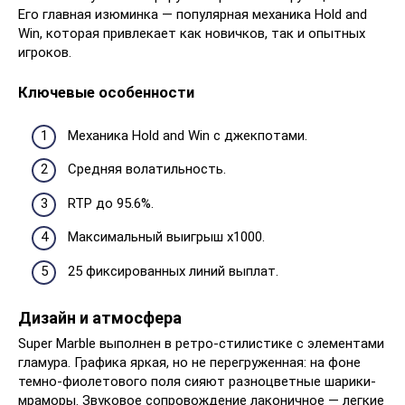
Его главная изюминка — популярная механика Hold and
Win, которая привлекает как новичков, так и опытных
игроков.
Ключевые особенности
Механика Hold and Win с джекпотами.
Средняя волатильность.
RTP до 95.6%.
Максимальный выигрыш x1000.
25 фиксированных линий выплат.
Дизайн и атмосфера
Super Marble выполнен в ретро-стилистике с элементами
гламура. Графика яркая, но не перегруженная: на фоне
темно-фиолетового поля сияют разноцветные шарики-
мраморы. Звуковое сопровождение лаконичное — легкие