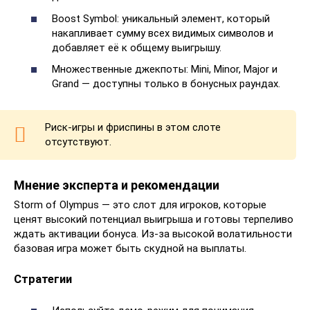
Boost Symbol: уникальный элемент, который
накапливает сумму всех видимых символов и
добавляет её к общему выигрышу.
Множественные джекпоты: Mini, Minor, Major и
Grand — доступны только в бонусных раундах.
Риск-игры и фриспины в этом слоте
отсутствуют.
Мнение эксперта и рекомендации
Storm of Olympus — это слот для игроков, которые
ценят высокий потенциал выигрыша и готовы терпеливо
ждать активации бонуса. Из-за высокой волатильности
базовая игра может быть скудной на выплаты.
Стратегии