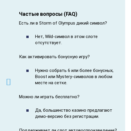
Частые вопросы (FAQ)
Есть ли в Storm of Olympus дикий символ?
Нет, Wild-символ в этом слоте
отсутствует.
Как активировать бонусную игру?
Нужно собрать 6 или более бонусных,
Boost или Mystery-символов в любом
месте на сетке.
Можно ли играть бесплатно?
Да, большинство казино предлагают
демо-версию без регистрации.
Поддерживает ли слот автовоспроизведение?