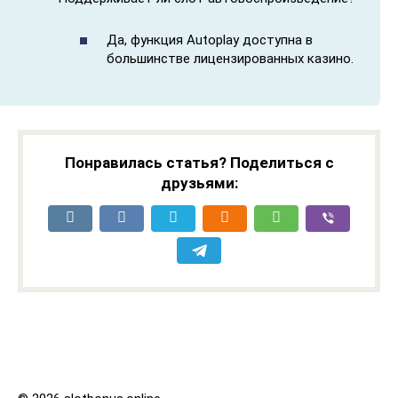
Да, функция Autoplay доступна в
большинстве лицензированных казино.
Понравилась статья? Поделиться с
друзьями: