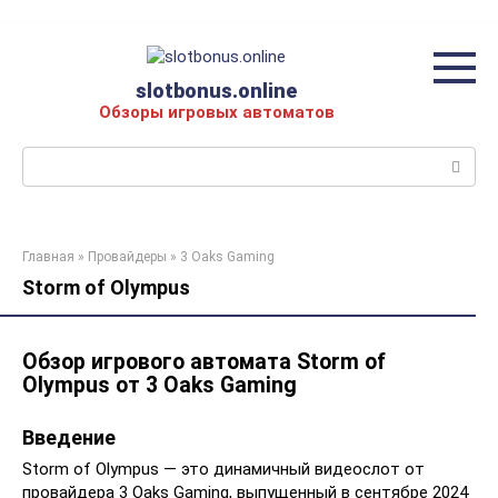
Сайт носит исключительно информационный характер, не содержит
Перейти
ссылок на онлайн-казино и не организует игры на деньги. Для связи
к
воспользуйтесь электронной почтой: slotbonus@mail.ru
контенту
slotbonus.online
Обзоры игровых автоматов
Поиск:
Главная
»
Провайдеры
»
3 Oaks Gaming
Storm of Olympus
Обзор игрового автомата Storm of
Olympus от 3 Oaks Gaming
Введение
Storm of Olympus — это динамичный видеослот от
провайдера 3 Oaks Gaming, выпущенный в сентябре 2024