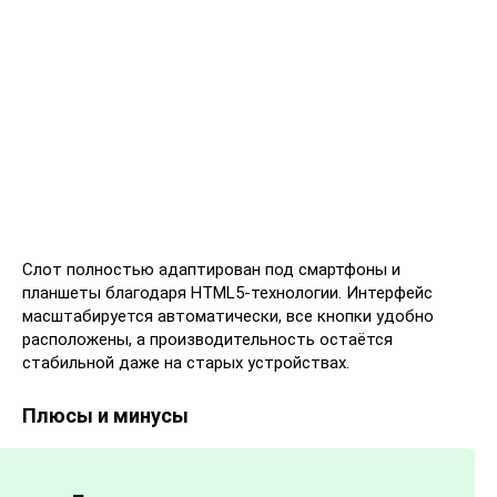
Слот полностью адаптирован под смартфоны и
планшеты благодаря HTML5-технологии. Интерфейс
масштабируется автоматически, все кнопки удобно
расположены, а производительность остаётся
стабильной даже на старых устройствах.
Плюсы и минусы