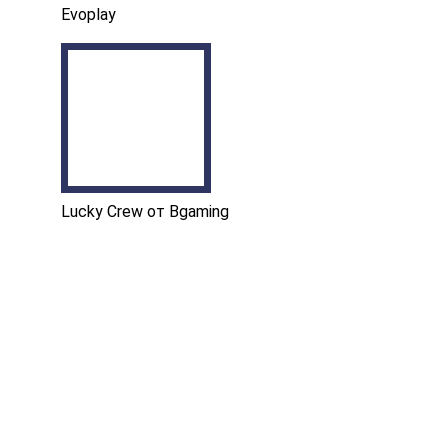
Evoplay
Lucky Crew от Bgaming