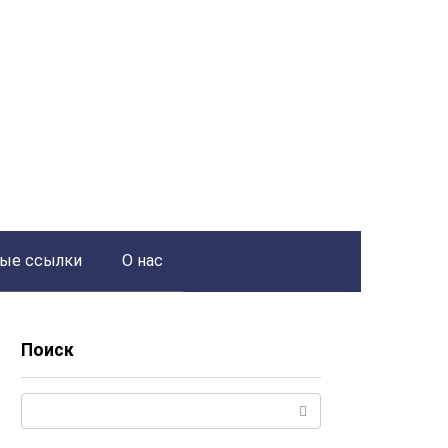
и воспользуйтесь электронной почтой: slotbonus@mail.ru
ые ссылки
О нас
Поиск
Поиск: