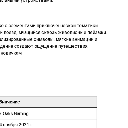
ильными устройствами.
ке с элементами приключенческой тематики.
й поезд, мчащийся сквозь живописные пейзажи.
ализированные символы, мягкие анимации и
дение создают ощущение путешествия.
 новичкам.
Значение
3 Oaks Gaming
4 ноября 2021 г.