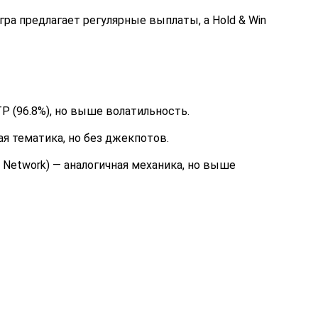
ра предлагает регулярные выплаты, а Hold & Win
TP (96.8%), но выше волатильность.
я тематика, но без джекпотов.
1X2 Network) — аналогичная механика, но выше