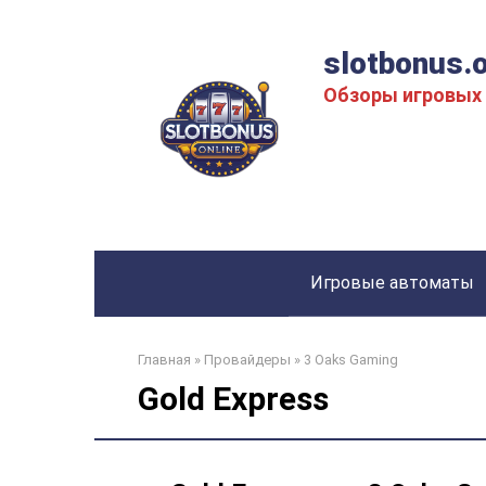
Сайт носит исключительно информационный характер, не 
Перейти
slotbonus.o
к
контенту
Обзоры игровых
Игровые автоматы
Главная
»
Провайдеры
»
3 Oaks Gaming
Gold Express