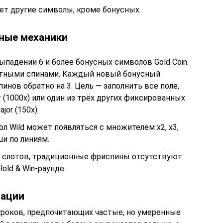
яет другие символы, кроме бонусных.
ьные механики
выпадении 6 и более бонусных символов Gold Coin.
атными спинами. Каждый новый бонусный
инов обратно на 3. Цель — заполнить всё поле,
(1000x) или один из трёх других фиксированных
ajor (150x).
ол Wild может появляться с множителем x2, x3,
ши по линиям.
гих слотов, традиционные фриспины отсутствуют
old & Win-раунде.
дации
игроков, предпочитающих частые, но умеренные