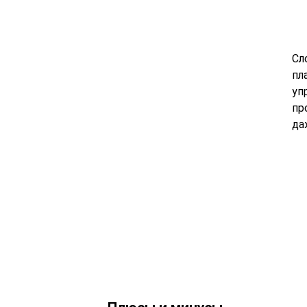
Сл
пл
уп
пр
да