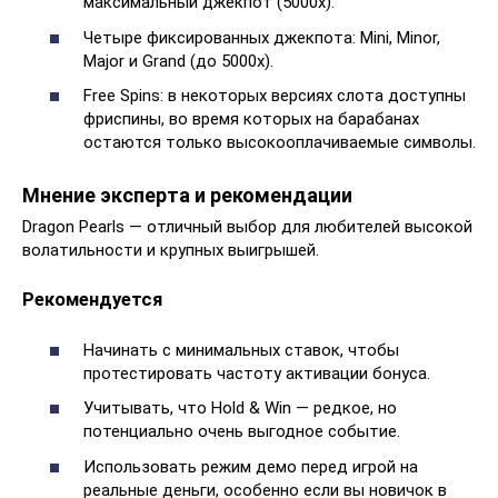
максимальный джекпот (5000x).
Четыре фиксированных джекпота: Mini, Minor,
Major и Grand (до 5000x).
Free Spins: в некоторых версиях слота доступны
фриспины, во время которых на барабанах
остаются только высокооплачиваемые символы.
Мнение эксперта и рекомендации
Dragon Pearls — отличный выбор для любителей высокой
волатильности и крупных выигрышей.
Рекомендуется
Начинать с минимальных ставок, чтобы
протестировать частоту активации бонуса.
Учитывать, что Hold & Win — редкое, но
потенциально очень выгодное событие.
Использовать режим демо перед игрой на
реальные деньги, особенно если вы новичок в