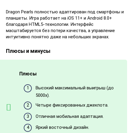
Dragon Pearls полностью адаптирован под смартфоны и
планшеты. Игра работает на iOS 11+ и Android 8.0+
благодаря HTML5-технологии. Интерфейс
масштабируется без потери качества, а управление
интуитивно понятно даже на небольших экранах.
Плюсы и минусы
Плюсы
Высокий максимальный выигрыш (до
5000x).
Четыре фиксированных джекпота.
Отличная мобильная адаптация.
Яркий восточный дизайн.