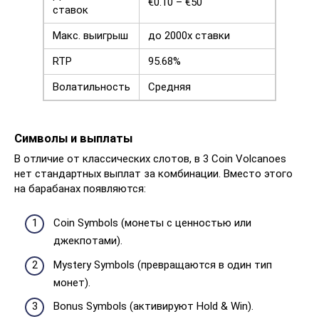
€0.10 – €50
ставок
Макс. выигрыш
до 2000x ставки
RTP
95.68%
Волатильность
Средняя
Символы и выплаты
В отличие от классических слотов, в 3 Coin Volcanoes
нет стандартных выплат за комбинации. Вместо этого
на барабанах появляются:
Coin Symbols (монеты с ценностью или
джекпотами).
Mystery Symbols (превращаются в один тип
монет).
Bonus Symbols (активируют Hold & Win).