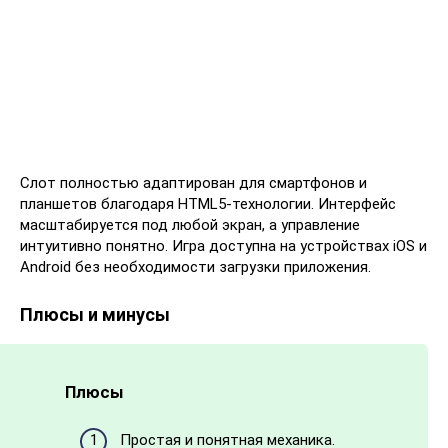
Слот полностью адаптирован для смартфонов и
планшетов благодаря HTML5-технологии. Интерфейс
масштабируется под любой экран, а управление
интуитивно понятно. Игра доступна на устройствах iOS и
Android без необходимости загрузки приложения.
Плюсы и минусы
Плюсы
Простая и понятная механика.