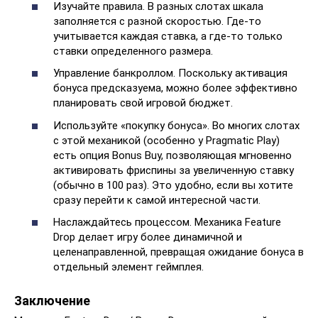
Изучайте правила. В разных слотах шкала
заполняется с разной скоростью. Где-то
учитывается каждая ставка, а где-то только
ставки определенного размера.
Управление банкроллом. Поскольку активация
бонуса предсказуема, можно более эффективно
планировать свой игровой бюджет.
Используйте «покупку бонуса». Во многих слотах
с этой механикой (особенно у Pragmatic Play)
есть опция Bonus Buy, позволяющая мгновенно
активировать фриспины за увеличенную ставку
(обычно в 100 раз). Это удобно, если вы хотите
сразу перейти к самой интересной части.
Наслаждайтесь процессом. Механика Feature
Drop делает игру более динамичной и
целенаправленной, превращая ожидание бонуса в
отдельный элемент геймплея.
Заключение