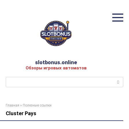
Сайт носит исключительно информационный характер, не содержит
Перейти
ссылок на онлайн-казино и не организует игры на деньги. Для связи
к
воспользуйтесь электронной почтой: slotbonus@mail.ru
контенту
slotbonus.online
Обзоры игровых автоматов
Поиск:
Главная
»
Полезные ссылки
Cluster Pays