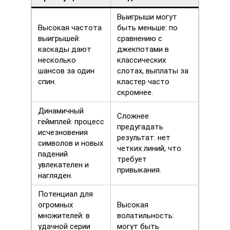
Выигрыши могут
Высокая частота
быть меньше: по
выигрышей:
сравнению с
каскады дают
джекпотами в
несколько
классических
шансов за один
слотах, выплаты за
спин.
кластер часто
скромнее.
Динамичный
Сложнее
геймплей: процесс
предугадать
исчезновения
результат: нет
символов и новых
четких линий, что
падений
требует
увлекателен и
привыкания.
нагляден.
Потенциал для
огромных
Высокая
множителей: в
волатильность:
удачной серии
могут быть